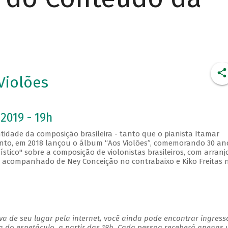
Violões
2019 - 19h
idade da composição brasileira - tanto que o pianista Itamar
ento, em 2018 lançou o álbum “Aos Violões”, comemorando 30 an
nístico" sobre a composição de violonistas brasileiros, com arranj
io, acompanhado de Ney Conceição no contrabaixo e Kiko Freitas 
a de seu lugar pela internet, você ainda pode encontrar ingress
a do espetáculo, a partir das 18h. Cada pessoa receberá apenas