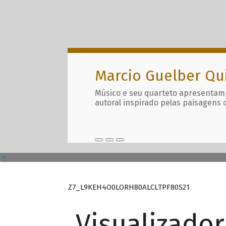
Marcio Guelber Qu
Músico e seu quarteto apresentam
autoral inspirado pelas paisagens 
Z7_L9KEH4O0LORH80ALCLTPF80S21
Visualizado