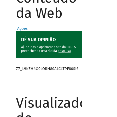
da Web
Ações
DÊ SUA OPINIÃO
Ajude-nos a aprimorar o site do BNDES
preenchendo uma rápida
pesquisa
.
Z7_L9KEH4O0LORH80ALCLTPF80SI6
Visualizador