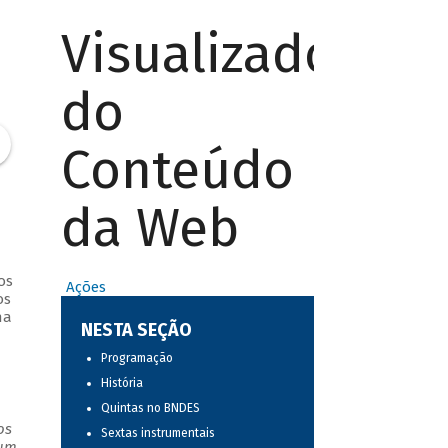
Visualizador
do
Conteúdo
da Web
os
Ações
os
na
NESTA SEÇÃO
Programação
História
Quintas no BNDES
os
Sextas instrumentais
 um