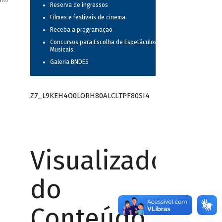
Reserva de ingressos
Filmes e festivais de cinema
Receba a programação
Concursos para Escolha de Espetáculos
Musicais
Galeria BNDES
Z7_L9KEH4O0LORH80ALCLTPF80SI4
Visualizador
do
Conteúdo