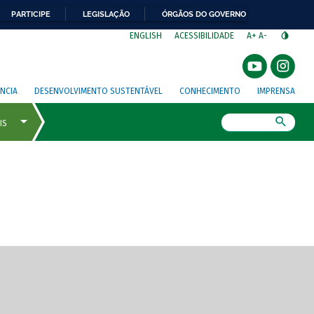
PARTICIPE
LEGISLAÇÃO
ÓRGÃOS DO GOVERNO
⁣
ENGLISH
ACESSIBILIDADE
A+
A-
NCIA
DESENVOLVIMENTO SUSTENTÁVEL
CONHECIMENTO
IMPRENSA
Busca
gem de tela