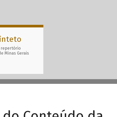
inteto
 repertório
de Minas Gerais
r do Conteúdo da