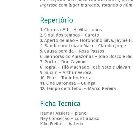
ingresso com lugar marcado, estando o númer
Repertório
1. Choros nº 1 – H. Villa-Lobos
2. Sinal dos tempos – Garoto
3. Aperto de mão – Horondino Silva, Jayme F
4. Samba pro Luizão Maia – Cláudio Jorge
5. Causa perdida – Rosa Passos
6. Senhoras do Amazonas – João Bosco e Bel
7. Porto – Dori Caymmi
8. Jogral – Filó Machado, José Neto e Djavan
9. Sucuri – Arthur Verocai
10. Pilar – Toninho Horta
11. Cine Baronesa – Guinga
12. Tempo de futebol – Marco Pereira
Ficha Técnica
Itamar Assiere – piano
Ney Conceição – contrabaixo
Kiko Freitas – bateria