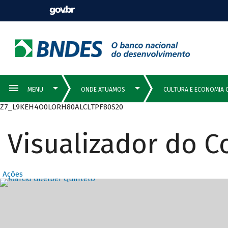
Z7_L9KEH4O0LORH80ALCLTPF80S20
Visualizador do 
Ações
Destaques Prin