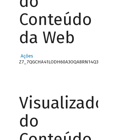
do
Conteúdo
da Web
Ações
Z7_7QGCHA41LODH60A3OQA8RN14Q3
Visualizador
do
Conteúdo