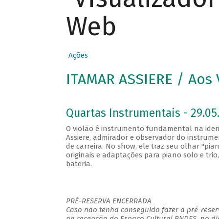
Web
Ações
ITAMAR ASSIERE / Aos 
Quartas Instrumentais - 29.05.
O violão é instrumento fundamental na ident
Assiere, admirador e observador do instrum
de carreira. No show, ele traz seu olhar "pia
originais e adaptações para piano solo e tr
bateria.
PRÉ-RESERVA ENCERRADA
Caso não tenha conseguido fazer a pré-reserv
na recepção do Espaço Cultural BNDES, no di