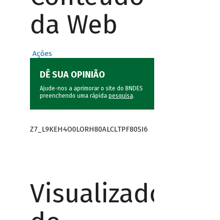
da Web
Ações
DÊ SUA OPINIÃO
Ajude-nos a aprimorar o site do BNDES
preenchendo uma rápida
pesquisa
.
Z7_L9KEH4O0LORH80ALCLTPF80SI6
Visualizador