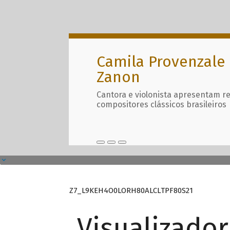
Camila Provenzale 
Zanon
Cantora e violonista apresentam r
compositores clássicos brasileiros
Z7_L9KEH4O0LORH80ALCLTPF80S21
Visualizado