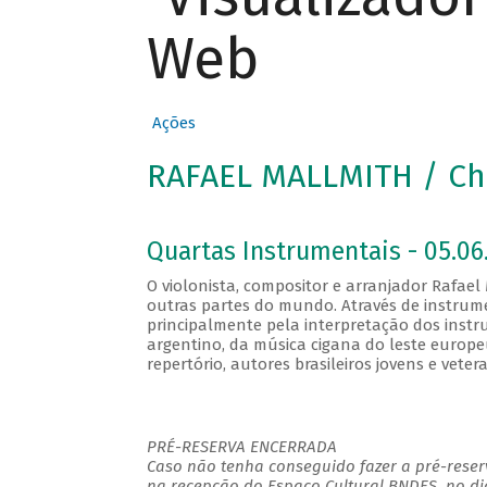
Web
Ações
RAFAEL MALLMITH / C
Quartas Instrumentais - 05.06.
O violonista, compositor e arranjador Rafael 
outras partes do mundo. Através de instrume
principalmente pela interpretação dos instr
argentino, da música cigana do leste europe
repertório, autores brasileiros jovens e vet
PRÉ-RESERVA ENCERRADA
Caso não tenha conseguido fazer a pré-reserv
na recepção do Espaço Cultural BNDES, no di