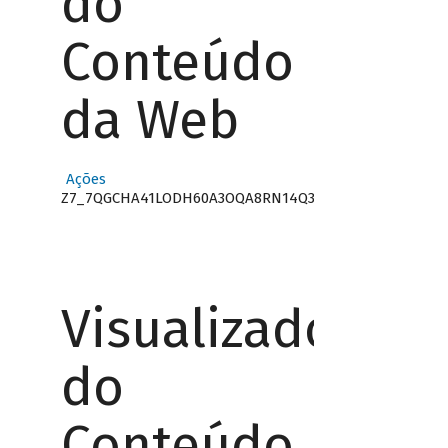
do
Conteúdo
da Web
Ações
Z7_7QGCHA41LODH60A3OQA8RN14Q3
Visualizador
do
Conteúdo