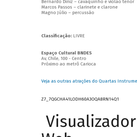
Bernardo Diniz – cavaquinho e violão tenor
Marcos Passos – clarinete e clarone
Magno Júlio – percussão
Classificação:
LIVRE
Espaço Cultural BNDES
Av, Chile, 100 - Centro
Próximo ao metrô Carioca
Veja as outras atrações do Quartas Instrume
Z7_7QGCHA41LODH60A3OQA8RN14Q1
Visualizado