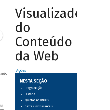
Visualizador
do
Conteúdo
da Web
Ações
tango
NESTA SEÇÃO
Programação
História
Quintas no BNDES
os
Sextas instrumentais
 um