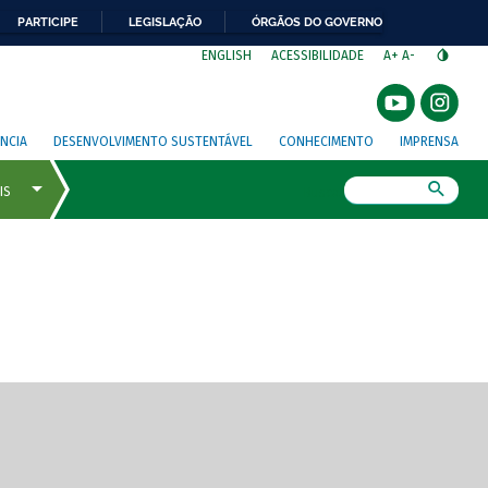
PARTICIPE
LEGISLAÇÃO
ÓRGÃOS DO GOVERNO
⁣
ENGLISH
ACESSIBILIDADE
A+
A-
NCIA
DESENVOLVIMENTO SUSTENTÁVEL
CONHECIMENTO
IMPRENSA
Busca
gem de tela