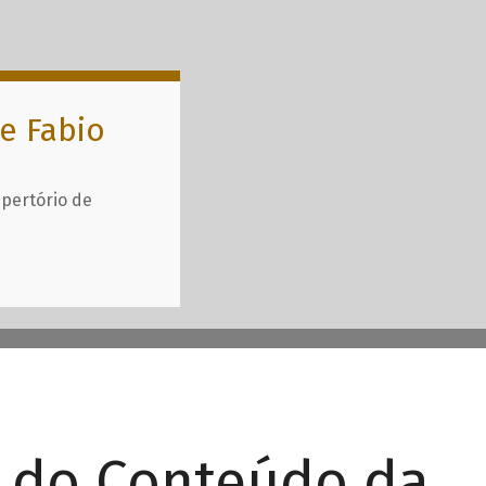
e Fabio
epertório de
r do Conteúdo da