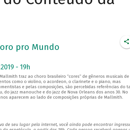
horo pro Mundo
2019 - 19h
Mallmith traz ao choro brasileiro “cores” de gêneros musicais de
ntos como o violino, o acordeon, o clarinete e o piano, mas
umentistas e pelas composições, são percebidas referências do 
u, do jazz manouche e do jazz de Nova Orleans dos anos 30. No
eranos aparecem ao lado de composições próprias de Mallmith.
a de seu lugar pela internet, você ainda pode encontrar ingress
a do espetáculo, a partir das 18h. Cada pessoa receberá apenas