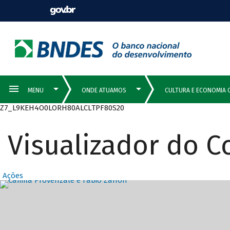
Z7_L9KEH4O0LORH80ALCLTPF80S20
Visualizador do 
Ações
Destaques Prin