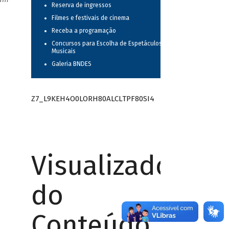
Reserva de ingressos
Filmes e festivais de cinema
Receba a programação
Concursos para Escolha de Espetáculos
Musicais
Galeria BNDES
Z7_L9KEH4O0LORH80ALCLTPF80SI4
Visualizador
do
Conteúdo