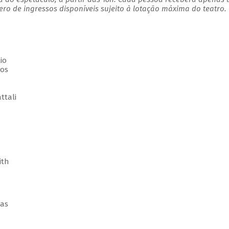
o de ingressos disponíveis sujeito à lotação máxima do teatro.
io
los
ttali
ith
das