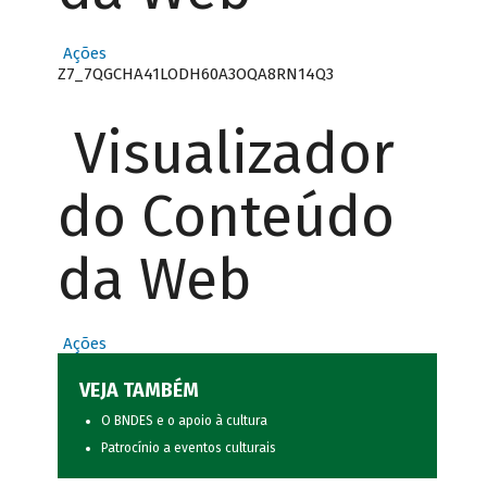
Ações
Z7_7QGCHA41LODH60A3OQA8RN14Q3
Visualizador
do Conteúdo
da Web
Ações
VEJA TAMBÉM
O BNDES e o apoio à cultura
Patrocínio a eventos culturais