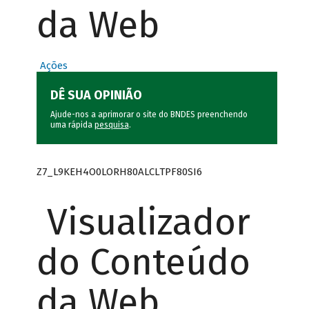
da Web
Ações
DÊ SUA OPINIÃO
Ajude-nos a aprimorar o site do BNDES preenchendo
uma rápida
pesquisa
.
Z7_L9KEH4O0LORH80ALCLTPF80SI6
Visualizador
do Conteúdo
da Web