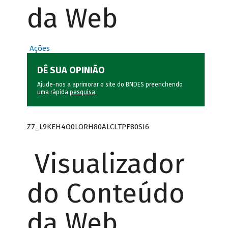
da Web
Ações
DÊ SUA OPINIÃO
Ajude-nos a aprimorar o site do BNDES preenchendo
uma rápida
pesquisa
.
Z7_L9KEH4O0LORH80ALCLTPF80SI6
Visualizador
do Conteúdo
da Web