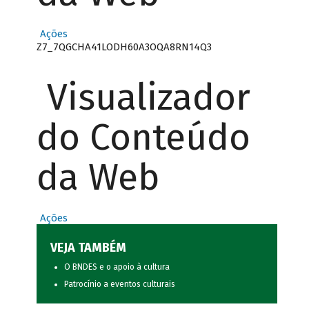
Ações
Z7_7QGCHA41LODH60A3OQA8RN14Q3
Visualizador
do Conteúdo
da Web
Ações
VEJA TAMBÉM
O BNDES e o apoio à cultura
Patrocínio a eventos culturais