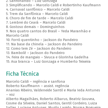
2. Sanfonando – Luiz Gonzaga
3. Simplificando – Marcelo Caldi e Robertinho Kaufmann
4. Carnaval sanfônico – Marcelo Caldi
5. Trem da Sanfônica – Marcelo Caldi
6. Choro de fim de tarde – Marcelo Caldi
7. Lembrei do Ceará – Marcelo Caldi
8. Gostoso demais – Dominguinhos
9. Nos quatro cantos do Brasil – Yeda Maranhão e
Marcelo Caldi
10. Forró quentinho – Jackson do Pandeiro
11. Na base da chinela – Jackson do Pandeiro
12. Como tem Zé – Jackson do Pandeiro
13. Bambolê – Jackson do Pandeiro
14. Feira de mangaio – Sivuca e Glorinha Gadelha
15. Asa branca – Luiz Gonzaga e Humberto Teixeira
Ficha Técnica
Marcelo Caldi – regência e sanfona
Roberto Kauffmann – assist. regência
Ananias Ribeiro, Valdeneide Santil e Maria Ieda Antunes
– voz
Alberto Magalhães, Roberto Albarus, Beatriz Gouvea,
Cosme da Silveira, Daniel Santos, Gentil Cordeiro, Luiza
Salles, Luciane Antunes, Murilo Lapido, Norma Nogueira,