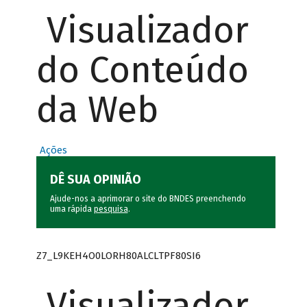
Visualizador
do Conteúdo
da Web
Ações
DÊ SUA OPINIÃO
Ajude-nos a aprimorar o site do BNDES preenchendo
uma rápida
pesquisa
.
Z7_L9KEH4O0LORH80ALCLTPF80SI6
Visualizador