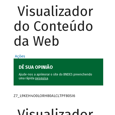
Visualizador
do Conteúdo
da Web
Ações
DÊ SUA OPINIÃO
Ajude-nos a aprimorar o site do BNDES preenchendo
uma rápida
pesquisa
.
Z7_L9KEH4O0LORH80ALCLTPF80SI6
Visualizador