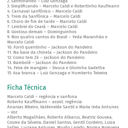
2. Sanfonando – Luiz Gonzaga
3. Simplificando – Marcelo Caldi e Robertinho Kaufmann
4. Carnaval sanfônico – Marcelo Caldi
5. Trem da Sanfônica – Marcelo Caldi
6. Choro de fim de tarde – Marcelo Caldi
7. Lembrei do Ceará – Marcelo Caldi
8. Gostoso demais – Dominguinhos
9. Nos quatro cantos do Brasil – Yeda Maranhão e
Marcelo Caldi
10. Forró quentinho – Jackson do Pandeiro
11. Na base da chinela – Jackson do Pandeiro
12. Como tem Zé – Jackson do Pandeiro
13. Bambolê – Jackson do Pandeiro
14. Feira de mangaio – Sivuca e Glorinha Gadelha
15. Asa branca – Luiz Gonzaga e Humberto Teixeira
Ficha Técnica
Marcelo Caldi – regência e sanfona
Roberto Kauffmann – assist. regência
Ananias Ribeiro, Valdeneide Santil e Maria Ieda Antunes
– voz
Alberto Magalhães, Roberto Albarus, Beatriz Gouvea,
Cosme da Silveira, Daniel Santos, Gentil Cordeiro, Luiza
Salles, Luciane Antunes, Murilo Lapido, Norma Nogueira,