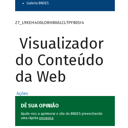
Galeria BNDES
Z7_L9KEH4O0LORH80ALCLTPF80SI4
Visualizador
do Conteúdo
da Web
Ações
DÊ SUA OPINIÃO
Ajude-nos a aprimorar o site do BNDES preenchendo
uma rápida
pesquisa
.