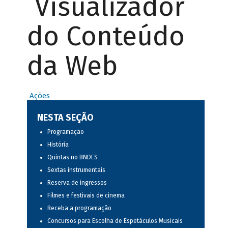
Visualizador
do Conteúdo
da Web
Ações
NESTA SEÇÃO
Programação
História
Quintas no BNDES
Sextas instrumentais
Reserva de ingressos
Filmes e festivais de cinema
Receba a programação
Concursos para Escolha de Espetáculos Musicais