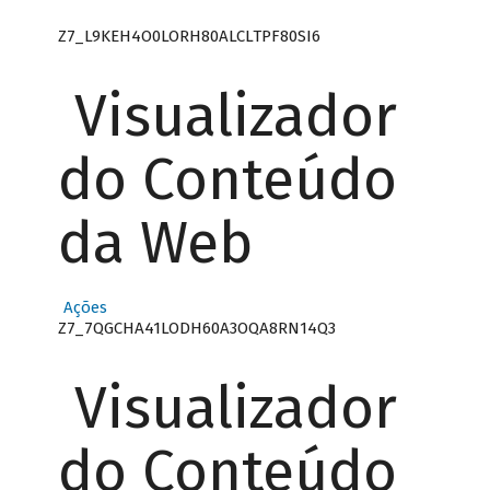
Z7_L9KEH4O0LORH80ALCLTPF80SI6
Visualizador
do Conteúdo
da Web
Ações
Z7_7QGCHA41LODH60A3OQA8RN14Q3
Visualizador
do Conteúdo