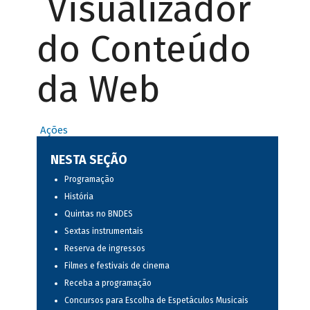
Visualizador
do Conteúdo
da Web
Ações
NESTA SEÇÃO
Programação
História
Quintas no BNDES
Sextas instrumentais
Reserva de ingressos
Filmes e festivais de cinema
Receba a programação
Concursos para Escolha de Espetáculos Musicais