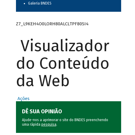
Galeria BNDES
Z7_L9KEH4O0LORH80ALCLTPF80SI4
Visualizador
do Conteúdo
da Web
Ações
DÊ SUA OPINIÃO
Ajude-nos a aprimorar o site do BNDES preenchendo
uma rápida
pesquisa
.