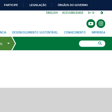
PARTICIPE
LEGISLAÇÃO
ÓRGÃOS DO GOVERNO
⁣
ENGLISH
ACESSIBILIDADE
A+
A-
NCIA
DESENVOLVIMENTO SUSTENTÁVEL
CONHECIMENTO
IMPRENSA
Busca
gem de tela