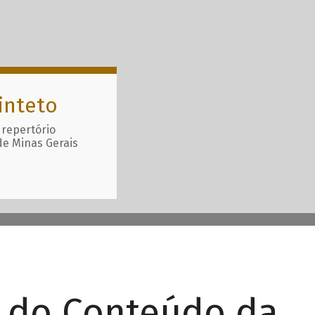
inteto
 repertório
de Minas Gerais
r do Conteúdo da