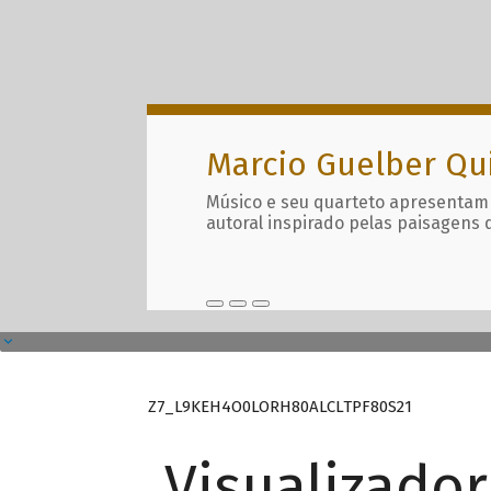
Marcio Guelber Qu
Músico e seu quarteto apresentam
autoral inspirado pelas paisagens 
Z7_L9KEH4O0LORH80ALCLTPF80S21
Visualizado