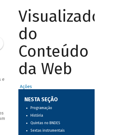
Visualizador
do
Conteúdo
da Web
 e
Ações
NESTA SEÇÃO
Programação
os
História
 um
Quintas no BNDES
Sextas instrumentais