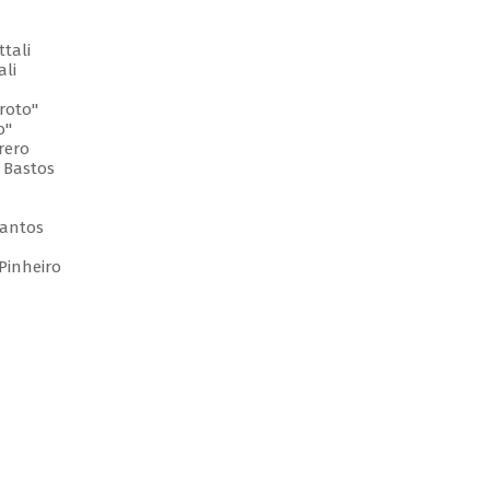
tali
ali
roto"
o"
rero
 Bastos
Santos
Pinheiro