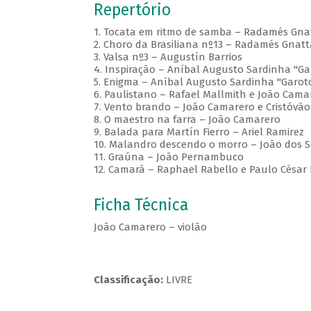
Repertório
1. Tocata em ritmo de samba – Radamés Gnat
2. Choro da Brasiliana nº13 – Radamés Gnatt
3. Valsa nº3 – Augustín Barrios
4. Inspiração – Aníbal Augusto Sardinha "Ga
5. Enigma – Aníbal Augusto Sardinha "Garot
6. Paulistano – Rafael Mallmith e João Cama
7. Vento brando – João Camarero e Cristóvão
8. O maestro na farra – João Camarero
9. Balada para Martín Fierro – Ariel Ramirez
10. Malandro descendo o morro – João dos 
11. Graúna – João Pernambuco
12. Camará – Raphael Rabello e Paulo César 
Ficha Técnica
João Camarero – violão
Classificação:
LIVRE