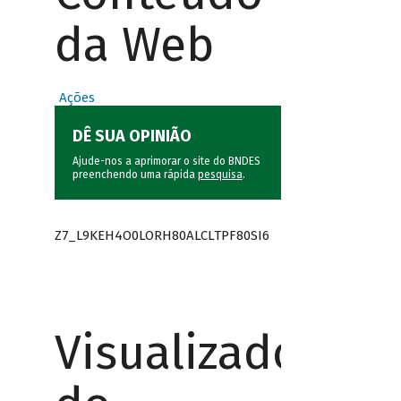
da Web
Ações
DÊ SUA OPINIÃO
Ajude-nos a aprimorar o site do BNDES
preenchendo uma rápida
pesquisa
.
Z7_L9KEH4O0LORH80ALCLTPF80SI6
Visualizador