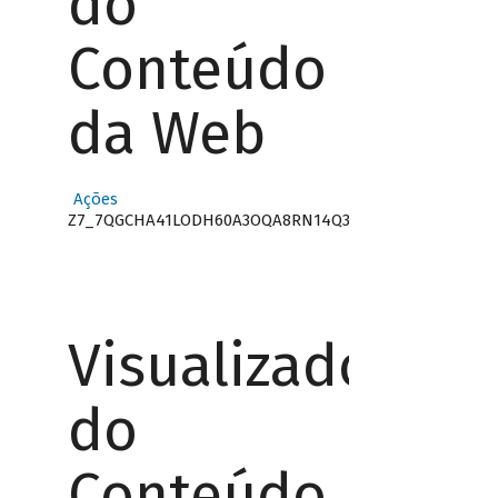
do
Conteúdo
da Web
Ações
Z7_7QGCHA41LODH60A3OQA8RN14Q3
Visualizador
do
Conteúdo