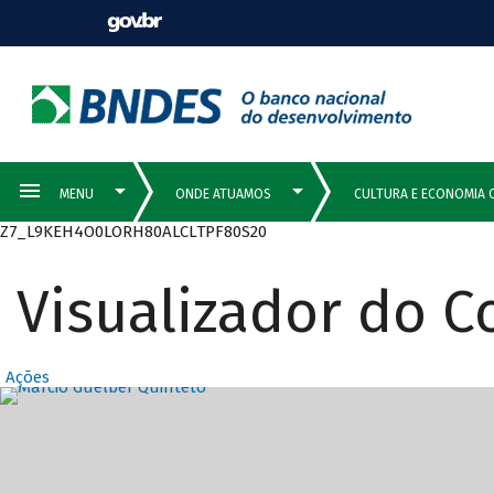
Z7_L9KEH4O0LORH80ALCLTPF80S20
Visualizador do 
Ações
Destaques Prin