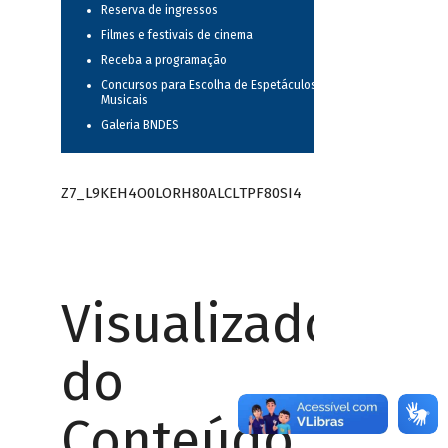
Reserva de ingressos
Filmes e festivais de cinema
Receba a programação
Concursos para Escolha de Espetáculos
Musicais
Galeria BNDES
Z7_L9KEH4O0LORH80ALCLTPF80SI4
Visualizador
do
Conteúdo