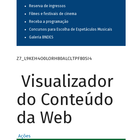
Reserva de ingressos
Filmes e festivais de cinema
Receba a programação
Concursos para Escolha de Espetáculos Musicais
Galeria BNDES
Z7_L9KEH4O0LORH80ALCLTPF80SI4
Visualizador
do Conteúdo
da Web
Ações