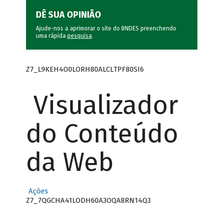
DÊ SUA OPINIÃO
Ajude-nos a aprimorar o site do BNDES preenchendo
uma rápida
pesquisa
.
Z7_L9KEH4O0LORH80ALCLTPF80SI6
Visualizador
do Conteúdo
da Web
Ações
Z7_7QGCHA41LODH60A3OQA8RN14Q3