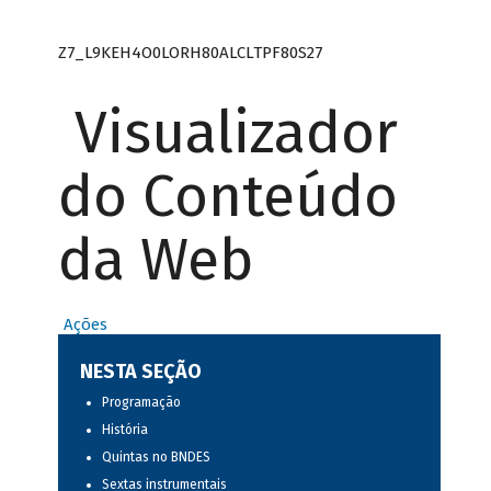
Z7_L9KEH4O0LORH80ALCLTPF80S27
Visualizador
do Conteúdo
da Web
Ações
NESTA SEÇÃO
Programação
História
Quintas no BNDES
Sextas instrumentais