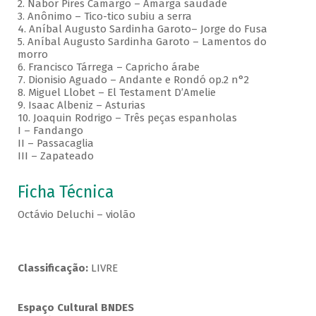
2. Nabor Pires Camargo – Amarga saudade
3. Anônimo – Tico-tico subiu a serra
4. Aníbal Augusto Sardinha Garoto– Jorge do Fusa
5. Aníbal Augusto Sardinha Garoto – Lamentos do
morro
6. Francisco Tárrega – Capricho árabe
7. Dionisio Aguado – Andante e Rondó op.2 n°2
8. Miguel Llobet – El Testament D’Amelie
9. Isaac Albeniz – Asturias
10. Joaquin Rodrigo – Três peças espanholas
I – Fandango
II – Passacaglia
III – Zapateado
Ficha Técnica
Octávio Deluchi – violão
Classificação:
LIVRE
Espaço Cultural BNDES