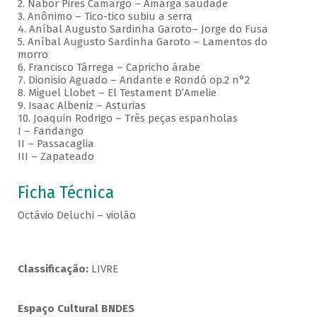
2. Nabor Pires Camargo – Amarga saudade
3. Anônimo – Tico-tico subiu a serra
4. Aníbal Augusto Sardinha Garoto– Jorge do Fusa
5. Aníbal Augusto Sardinha Garoto – Lamentos do
morro
6. Francisco Tárrega – Capricho árabe
7. Dionisio Aguado – Andante e Rondó op.2 n°2
8. Miguel Llobet – El Testament D’Amelie
9. Isaac Albeniz – Asturias
10. Joaquin Rodrigo – Três peças espanholas
I – Fandango
II – Passacaglia
III – Zapateado
Ficha Técnica
Octávio Deluchi – violão
Classificação:
LIVRE
Espaço Cultural BNDES