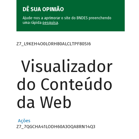
DÊ SUA OPINIÃO
Ajude-nos a aprimorar o site do BNDES preenchendo
uma rápida
pesquisa
.
Z7_L9KEH4O0LORH80ALCLTPF80SI6
Visualizador
do Conteúdo
da Web
Ações
Z7_7QGCHA41LODH60A3OQA8RN14Q3