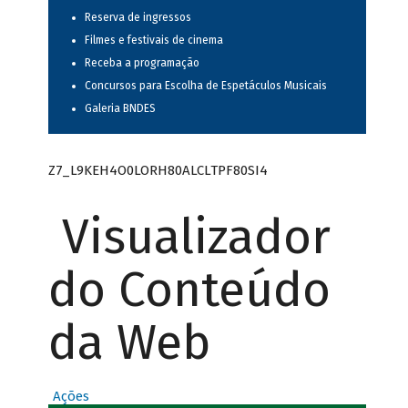
Reserva de ingressos
Filmes e festivais de cinema
Receba a programação
Concursos para Escolha de Espetáculos Musicais
Galeria BNDES
Z7_L9KEH4O0LORH80ALCLTPF80SI4
Visualizador
do Conteúdo
da Web
Ações