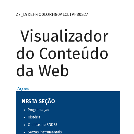
Z7_L9KEH4O0LORH80ALCLTPF80S27
Visualizador
do Conteúdo
da Web
Ações
NESTA SEÇÃO
Programação
História
Quintas no BNDES
Sextas instrumentais