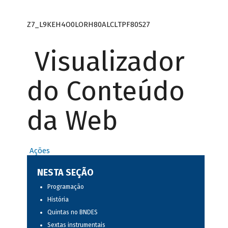
Z7_L9KEH4O0LORH80ALCLTPF80S27
Visualizador
do Conteúdo
da Web
Ações
NESTA SEÇÃO
Programação
História
Quintas no BNDES
Sextas instrumentais