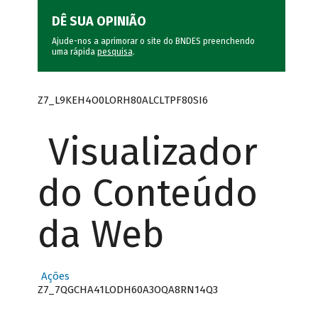
DÊ SUA OPINIÃO
Ajude-nos a aprimorar o site do BNDES preenchendo
uma rápida
pesquisa
.
Z7_L9KEH4O0LORH80ALCLTPF80SI6
Visualizador
do Conteúdo
da Web
Ações
Z7_7QGCHA41LODH60A3OQA8RN14Q3