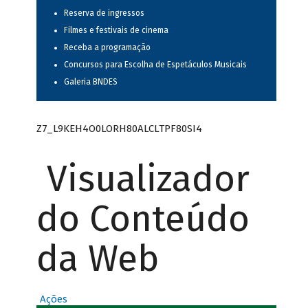
Reserva de ingressos
Filmes e festivais de cinema
Receba a programação
Concursos para Escolha de Espetáculos Musicais
Galeria BNDES
Z7_L9KEH4O0LORH80ALCLTPF80SI4
Visualizador
do Conteúdo
da Web
Ações