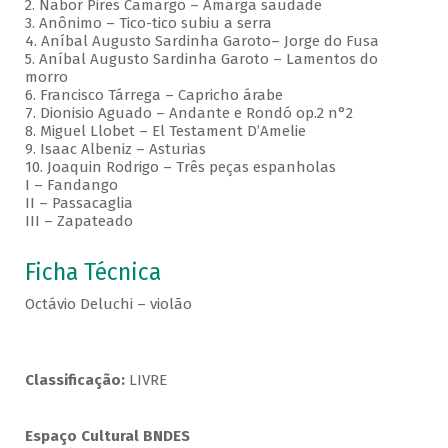
2. Nabor Pires Camargo – Amarga saudade
3. Anônimo – Tico-tico subiu a serra
4. Aníbal Augusto Sardinha Garoto– Jorge do Fusa
5. Aníbal Augusto Sardinha Garoto – Lamentos do
morro
6. Francisco Tárrega – Capricho árabe
7. Dionisio Aguado – Andante e Rondó op.2 n°2
8. Miguel Llobet – El Testament D’Amelie
9. Isaac Albeniz – Asturias
10. Joaquin Rodrigo – Três peças espanholas
I – Fandango
II – Passacaglia
III – Zapateado
Ficha Técnica
Octávio Deluchi – violão
Classificação:
LIVRE
Espaço Cultural BNDES