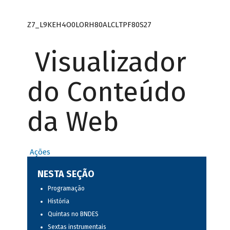
Z7_L9KEH4O0LORH80ALCLTPF80S27
Visualizador
do Conteúdo
da Web
Ações
NESTA SEÇÃO
Programação
História
Quintas no BNDES
Sextas instrumentais