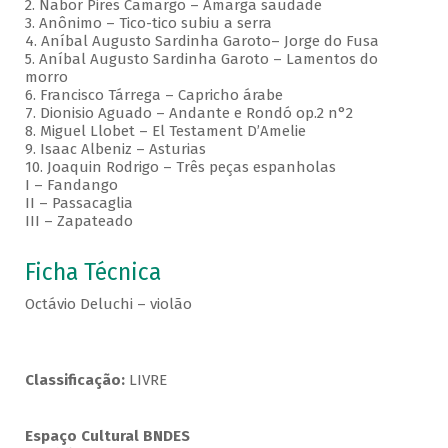
2. Nabor Pires Camargo – Amarga saudade
3. Anônimo – Tico-tico subiu a serra
4. Aníbal Augusto Sardinha Garoto– Jorge do Fusa
5. Aníbal Augusto Sardinha Garoto – Lamentos do
morro
6. Francisco Tárrega – Capricho árabe
7. Dionisio Aguado – Andante e Rondó op.2 n°2
8. Miguel Llobet – El Testament D’Amelie
9. Isaac Albeniz – Asturias
10. Joaquin Rodrigo – Três peças espanholas
I – Fandango
II – Passacaglia
III – Zapateado
Ficha Técnica
Octávio Deluchi – violão
Classificação:
LIVRE
Espaço Cultural BNDES