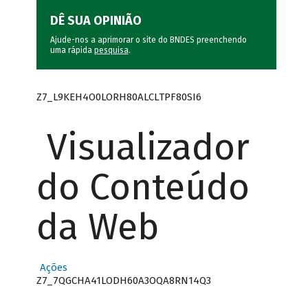
DÊ SUA OPINIÃO
Ajude-nos a aprimorar o site do BNDES preenchendo
uma rápida
pesquisa
.
Z7_L9KEH4O0LORH80ALCLTPF80SI6
Visualizador
do Conteúdo
da Web
Ações
Z7_7QGCHA41LODH60A3OQA8RN14Q3