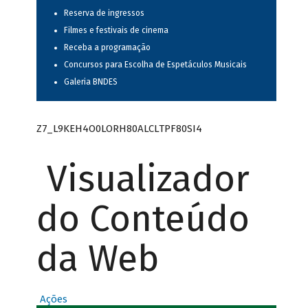
Reserva de ingressos
Filmes e festivais de cinema
Receba a programação
Concursos para Escolha de Espetáculos Musicais
Galeria BNDES
Z7_L9KEH4O0LORH80ALCLTPF80SI4
Visualizador
do Conteúdo
da Web
Ações