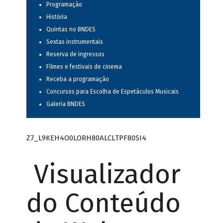
Programação
História
Quintas no BNDES
Sextas instrumentais
Reserva de ingressos
Filmes e festivais de cinema
Receba a programação
Concursos para Escolha de Espetáculos Musicais
Galeria BNDES
Z7_L9KEH4O0LORH80ALCLTPF80SI4
Visualizador
do Conteúdo