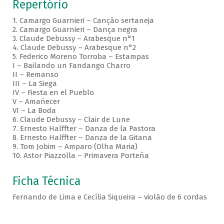
Repertório
1. Camargo Guarnieri – Canção sertaneja
2. Camargo Guarnieri – Dança negra
3. Claude Debussy – Arabesque n°1
4. Claude Debussy – Arabesque n°2
5. Federico Moreno Torroba – Estampas
I – Bailando un Fandango Charro
II – Remanso
III – La Siega
IV – Fiesta en el Pueblo
V – Amañecer
VI – La Boda
6. Claude Debussy – Clair de Lune
7. Ernesto Halffter – Danza de la Pastora
8. Ernesto Halffter – Danza de la Gitana
9. Tom Jobim – Amparo (Olha Maria)
10. Astor Piazzolla – Primavera Porteña
Ficha Técnica
Fernando de Lima e Cecília Siqueira – violão de 6 cordas