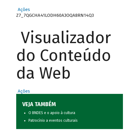
Ações
Z7_7QGCHA41LODH60A3OQA8RN14Q3
Visualizador
do Conteúdo
da Web
Ações
VEJA TAMBÉM
O BNDES e o apoio à cultura
Patrocínio a eventos culturais