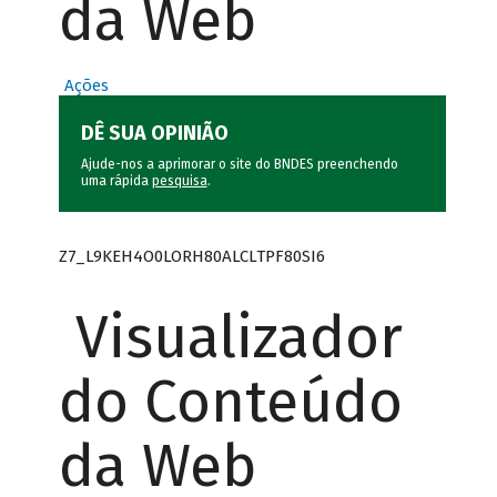
da Web
Ações
DÊ SUA OPINIÃO
Ajude-nos a aprimorar o site do BNDES preenchendo
uma rápida
pesquisa
.
Z7_L9KEH4O0LORH80ALCLTPF80SI6
Visualizador
do Conteúdo
da Web