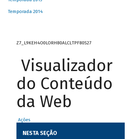
Temporada 2014
Z7_L9KEH4O0LORH80ALCLTPF80S27
Visualizador
do Conteúdo
da Web
Ações
NESTA SEÇÃO