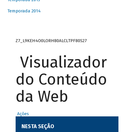
Temporada 2014
Z7_L9KEH4O0LORH80ALCLTPF80S27
Visualizador
do Conteúdo
da Web
Ações
NESTA SEÇÃO