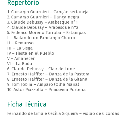
Repertório
1. Camargo Guarnieri – Canção sertaneja
2. Camargo Guarnieri – Dança negra
3. Claude Debussy – Arabesque n°1
4. Claude Debussy – Arabesque n°2
5. Federico Moreno Torroba – Estampas
I – Bailando un Fandango Charro
II – Remanso
III – La Siega
IV – Fiesta en el Pueblo
V – Amañecer
VI – La Boda
6. Claude Debussy – Clair de Lune
7. Ernesto Halffter – Danza de la Pastora
8. Ernesto Halffter – Danza de la Gitana
9. Tom Jobim – Amparo (Olha Maria)
10. Astor Piazzolla – Primavera Porteña
Ficha Técnica
Fernando de Lima e Cecília Siqueira – violão de 6 cordas