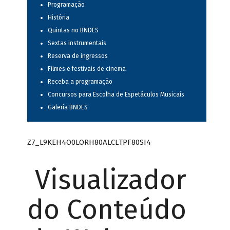
Programação
História
Quintas no BNDES
Sextas instrumentais
Reserva de ingressos
Filmes e festivais de cinema
Receba a programação
Concursos para Escolha de Espetáculos Musicais
Galeria BNDES
Z7_L9KEH4O0LORH80ALCLTPF80SI4
Visualizador
do Conteúdo