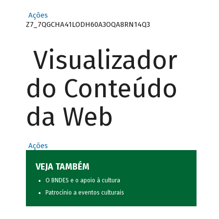
Ações
Z7_7QGCHA41LODH60A3OQA8RN14Q3
Visualizador
do Conteúdo
da Web
Ações
VEJA TAMBÉM
O BNDES e o apoio à cultura
Patrocínio a eventos culturais