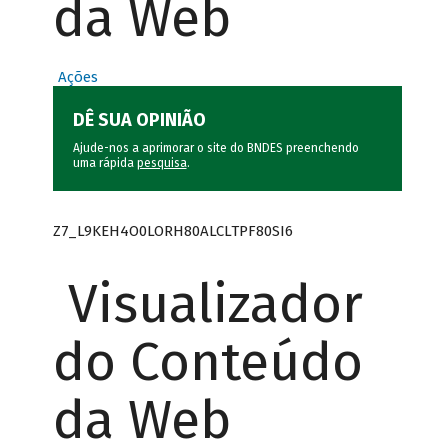
da Web
Ações
DÊ SUA OPINIÃO
Ajude-nos a aprimorar o site do BNDES preenchendo
uma rápida
pesquisa
.
Z7_L9KEH4O0LORH80ALCLTPF80SI6
Visualizador
do Conteúdo
da Web