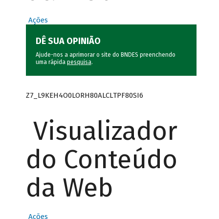
Ações
DÊ SUA OPINIÃO
Ajude-nos a aprimorar o site do BNDES preenchendo
uma rápida
pesquisa
.
Z7_L9KEH4O0LORH80ALCLTPF80SI6
Visualizador
do Conteúdo
da Web
Ações