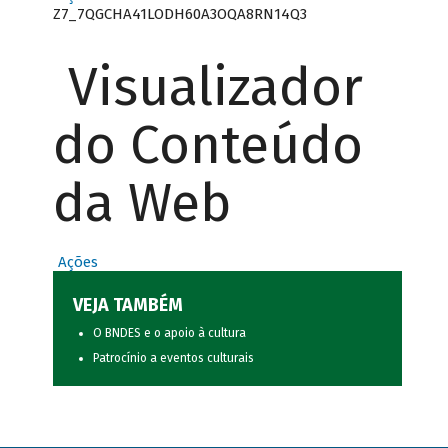
Z7_7QGCHA41LODH60A3OQA8RN14Q3
Visualizador
do Conteúdo
da Web
Ações
VEJA TAMBÉM
O BNDES e o apoio à cultura
Patrocínio a eventos culturais