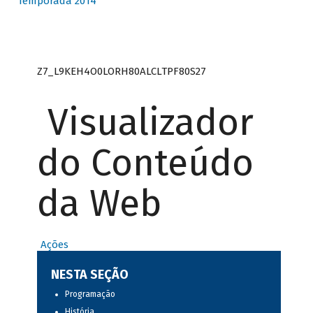
Temporada 2014
Z7_L9KEH4O0LORH80ALCLTPF80S27
Visualizador
do Conteúdo
da Web
Ações
NESTA SEÇÃO
Programação
História