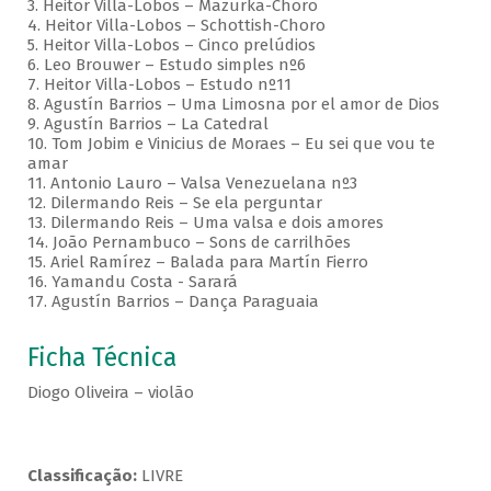
3. Heitor Villa-Lobos – Mazurka-Choro
4. Heitor Villa-Lobos – Schottish-Choro
5. Heitor Villa-Lobos – Cinco prelúdios
6. Leo Brouwer – Estudo simples nº6
7. Heitor Villa-Lobos – Estudo nº11
8. Agustín Barrios – Uma Limosna por el amor de Dios
9. Agustín Barrios – La Catedral
10. Tom Jobim e Vinicius de Moraes – Eu sei que vou te
amar
11. Antonio Lauro – Valsa Venezuelana nº3
12. Dilermando Reis – Se ela perguntar
13. Dilermando Reis – Uma valsa e dois amores
14. João Pernambuco – Sons de carrilhões
15. Ariel Ramírez – Balada para Martín Fierro
16. Yamandu Costa - Sarará
17. Agustín Barrios – Dança Paraguaia
Ficha Técnica
Diogo Oliveira – violão
Classificação:
LIVRE