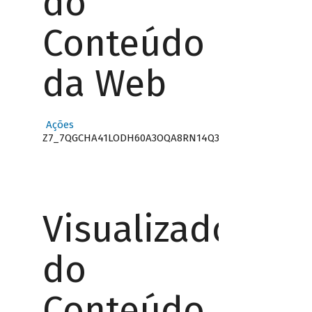
do
Conteúdo
da Web
Ações
Z7_7QGCHA41LODH60A3OQA8RN14Q3
Visualizador
do
Conteúdo