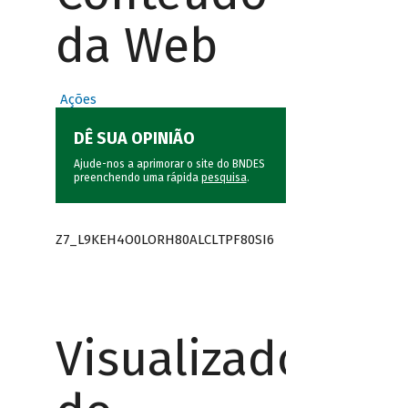
da Web
Ações
DÊ SUA OPINIÃO
Ajude-nos a aprimorar o site do BNDES
preenchendo uma rápida
pesquisa
.
Z7_L9KEH4O0LORH80ALCLTPF80SI6
Visualizador