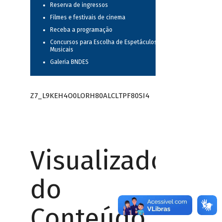
Reserva de ingressos
Filmes e festivais de cinema
Receba a programação
Concursos para Escolha de Espetáculos
Musicais
Galeria BNDES
Z7_L9KEH4O0LORH80ALCLTPF80SI4
Visualizador
do
Conteúdo