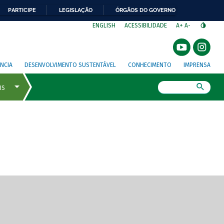
PARTICIPE
LEGISLAÇÃO
ÓRGÃOS DO GOVERNO
⁣
ENGLISH
ACESSIBILIDADE
A+
A-
NCIA
DESENVOLVIMENTO SUSTENTÁVEL
CONHECIMENTO
IMPRENSA
Busca
gem de tela