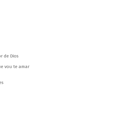
r de Dios
que vou te amar
es