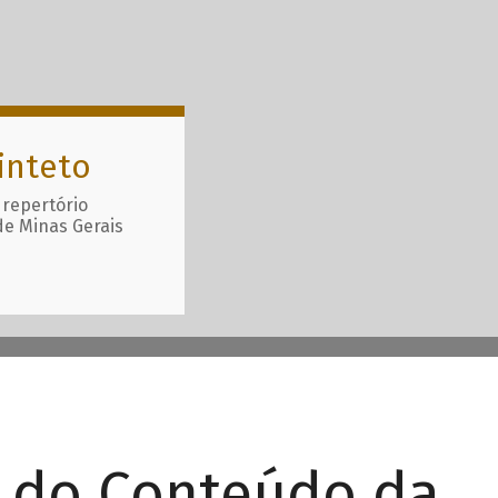
inteto
 repertório
de Minas Gerais
r do Conteúdo da