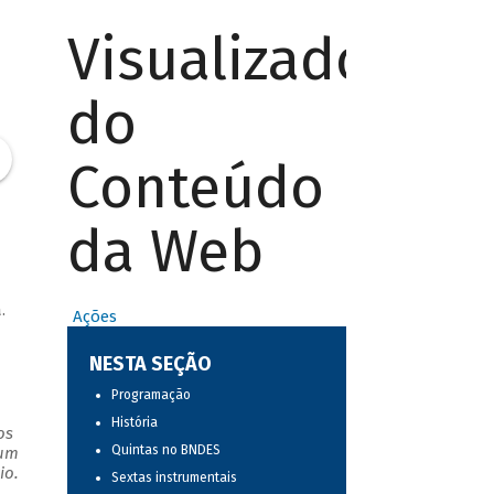
Visualizador
do
Conteúdo
da Web
.
Ações
NESTA SEÇÃO
Programação
História
os
Quintas no BNDES
 um
io.
Sextas instrumentais