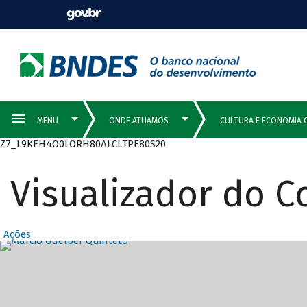
Z7_L9KEH4O0LORH80ALCLTPF80S20
Visualizador do 
Ações
Destaques Prin