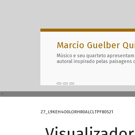
Marcio Guelber Qu
Músico e seu quarteto apresentam
autoral inspirado pelas paisagens 
Z7_L9KEH4O0LORH80ALCLTPF80S21
Visualizado