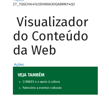
Z7_7QGCHA41LODH60A3OQA8RN14Q3
Visualizador
do Conteúdo
da Web
Ações
VEJA TAMBÉM
O BNDES e o apoio à cultura
Patrocínio a eventos culturais