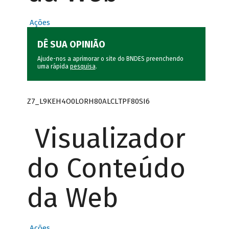
Ações
DÊ SUA OPINIÃO
Ajude-nos a aprimorar o site do BNDES preenchendo
uma rápida
pesquisa
.
Z7_L9KEH4O0LORH80ALCLTPF80SI6
Visualizador
do Conteúdo
da Web
Ações