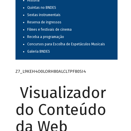
História
Quintas no BNDES
Sextas instrumentais
Reserva de ingressos
Filmes e festivais de cinema
Receba a programação
Concursos para Escolha de Espetáculos Musicais
Galeria BNDES
Z7_L9KEH4O0LORH80ALCLTPF80SI4
Visualizador
do Conteúdo
da Web