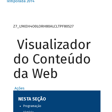
Temporada 2014
Z7_L9KEH4O0LORH80ALCLTPF80S27
Visualizador
do Conteúdo
da Web
Ações
NESTA SEÇÃO
Programação