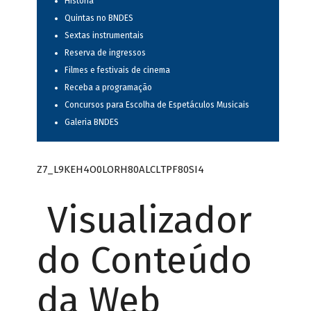
História
Quintas no BNDES
Sextas instrumentais
Reserva de ingressos
Filmes e festivais de cinema
Receba a programação
Concursos para Escolha de Espetáculos Musicais
Galeria BNDES
Z7_L9KEH4O0LORH80ALCLTPF80SI4
Visualizador
do Conteúdo
da Web