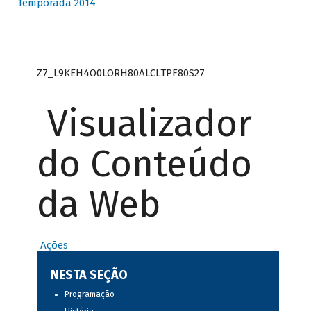
Temporada 2014
Z7_L9KEH4O0LORH80ALCLTPF80S27
Visualizador
do Conteúdo
da Web
Ações
NESTA SEÇÃO
Programação