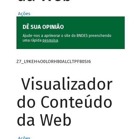
Ações
DÊ SUA OPINIÃO
Ajude-nos a aprimorar o site do BNDES preenchendo
uma rápida
pesquisa
.
Z7_L9KEH4O0LORH80ALCLTPF80SI6
Visualizador
do Conteúdo
da Web
Ações