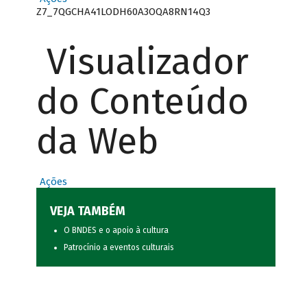
Z7_7QGCHA41LODH60A3OQA8RN14Q3
Visualizador
do Conteúdo
da Web
Ações
VEJA TAMBÉM
O BNDES e o apoio à cultura
Patrocínio a eventos culturais