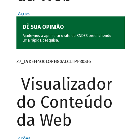
Ações
DÊ SUA OPINIÃO
Ajude-nos a aprimorar o site do BNDES preenchendo
uma rápida
pesquisa
.
Z7_L9KEH4O0LORH80ALCLTPF80SI6
Visualizador
do Conteúdo
da Web
Ações