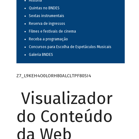
História
Quintas no BNDES
Sextas instrumentais
Reserva de ingressos
Filmes e festivais de cinema
Receba a programação
Concursos para Escolha de Espetáculos Musicais
Galeria BNDES
Z7_L9KEH4O0LORH80ALCLTPF80SI4
Visualizador
do Conteúdo
da Web