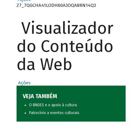
Z7_7QGCHA41LODH60A3OQA8RN14Q3
Visualizador
do Conteúdo
da Web
Ações
VEJA TAMBÉM
O BNDES e o apoio à cultura
Patrocínio a eventos culturais