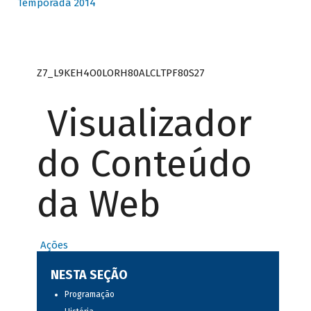
Temporada 2014
Z7_L9KEH4O0LORH80ALCLTPF80S27
Visualizador
do Conteúdo
da Web
Ações
NESTA SEÇÃO
Programação