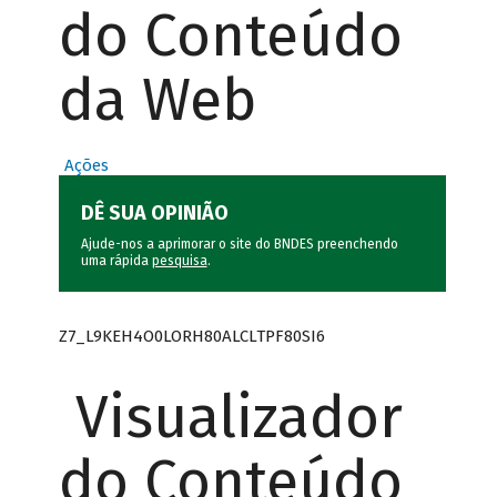
do Conteúdo
da Web
Ações
DÊ SUA OPINIÃO
Ajude-nos a aprimorar o site do BNDES preenchendo
uma rápida
pesquisa
.
Z7_L9KEH4O0LORH80ALCLTPF80SI6
Visualizador
do Conteúdo