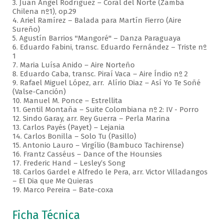
3. Juan Ángel Rodríguez – Coral del Norte (Zamba
Chilena nº1), op.29
4. Ariel Ramírez – Balada para Martín Fierro (Aire
Sureño)
5. Agustín Barrios "Mangoré" – Danza Paraguaya
6. Eduardo Fabini, transc. Eduardo Fernández – Triste nº
1
7. Maria Luísa Anido – Aire Norteño
8. Eduardo Caba, transc. Piraí Vaca – Aire Índio nº 2
9. Rafael Miguel López, arr. Alírio Diaz – Así Yo Te Soñé
(Valse-Canción)
10. Manuel M. Ponce – Estrellita
11. Gentil Montaña – Suite Colombiana nº 2: IV - Porro
12. Sindo Garay, arr. Rey Guerra – Perla Marina
13. Carlos Payés (Payet) – Lejania
14. Carlos Bonilla – Solo Tu (Pasillo)
15. Antonio Lauro – Virgílio (Bambuco Tachirense)
16. Frantz Casséus – Dance of the Hounsies
17. Frederic Hand – Lesley’s Song
18. Carlos Gardel e Alfredo le Pera, arr. Victor Villadangos
– El Dia que Me Quieras
19. Marco Pereira – Bate-coxa
Ficha Técnica