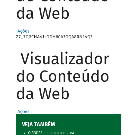
da Web
Ações
Z7_7QGCHA41LODH60A3OQA8RN14Q3
Visualizador
do Conteúdo
da Web
Ações
VEJA TAMBÉM
O BNDES e o apoio à cultura