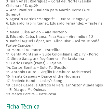
3. Juan Ángel Rodríguez – Coral del Norte (Zamba
Chilena nº1), op.29
4. Ariel Ramírez – Balada para Martín Fierro (Aire
Sureño)
5. Agustín Barrios "Mangoré" – Danza Paraguaya
6. Eduardo Fabini, transc. Eduardo Fernández – Triste nº
1
7. Maria Luísa Anido – Aire Norteño
8. Eduardo Caba, transc. Piraí Vaca – Aire Índio nº 2
9. Rafael Miguel López, arr. Alírio Diaz – Así Yo Te Soñé
(Valse-Canción)
10. Manuel M. Ponce – Estrellita
11. Gentil Montaña – Suite Colombiana nº 2: IV - Porro
12. Sindo Garay, arr. Rey Guerra – Perla Marina
13. Carlos Payés (Payet) – Lejania
14. Carlos Bonilla – Solo Tu (Pasillo)
15. Antonio Lauro – Virgílio (Bambuco Tachirense)
16. Frantz Casséus – Dance of the Hounsies
17. Frederic Hand – Lesley’s Song
18. Carlos Gardel e Alfredo le Pera, arr. Victor Villadangos
– El Dia que Me Quieras
19. Marco Pereira – Bate-coxa
Ficha Técnica