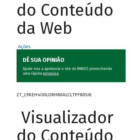
do Conteúdo
da Web
Ações
DÊ SUA OPINIÃO
Ajude-nos a aprimorar o site do BNDES preenchendo
uma rápida
pesquisa
.
Z7_L9KEH4O0LORH80ALCLTPF80SI6
Visualizador
do Conteúdo