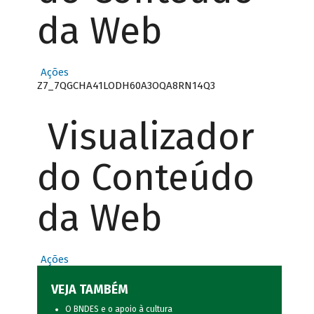
da Web
Ações
Z7_7QGCHA41LODH60A3OQA8RN14Q3
Visualizador
do Conteúdo
da Web
Ações
VEJA TAMBÉM
O BNDES e o apoio à cultura