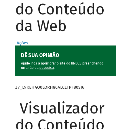
do Conteúdo
da Web
Ações
DÊ SUA OPINIÃO
Ajude-nos a aprimorar o site do BNDES preenchendo
uma rápida
pesquisa
.
Z7_L9KEH4O0LORH80ALCLTPF80SI6
Visualizador
do Conteúdo