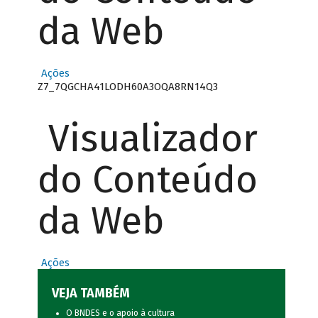
da Web
Ações
Z7_7QGCHA41LODH60A3OQA8RN14Q3
Visualizador
do Conteúdo
da Web
Ações
VEJA TAMBÉM
O BNDES e o apoio à cultura