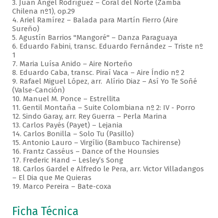
3. Juan Ángel Rodríguez – Coral del Norte (Zamba
Chilena nº1), op.29
4. Ariel Ramírez – Balada para Martín Fierro (Aire
Sureño)
5. Agustín Barrios "Mangoré" – Danza Paraguaya
6. Eduardo Fabini, transc. Eduardo Fernández – Triste nº
1
7. Maria Luísa Anido – Aire Norteño
8. Eduardo Caba, transc. Piraí Vaca – Aire Índio nº 2
9. Rafael Miguel López, arr. Alírio Diaz – Así Yo Te Soñé
(Valse-Canción)
10. Manuel M. Ponce – Estrellita
11. Gentil Montaña – Suite Colombiana nº 2: IV - Porro
12. Sindo Garay, arr. Rey Guerra – Perla Marina
13. Carlos Payés (Payet) – Lejania
14. Carlos Bonilla – Solo Tu (Pasillo)
15. Antonio Lauro – Virgílio (Bambuco Tachirense)
16. Frantz Casséus – Dance of the Hounsies
17. Frederic Hand – Lesley’s Song
18. Carlos Gardel e Alfredo le Pera, arr. Victor Villadangos
– El Dia que Me Quieras
19. Marco Pereira – Bate-coxa
Ficha Técnica