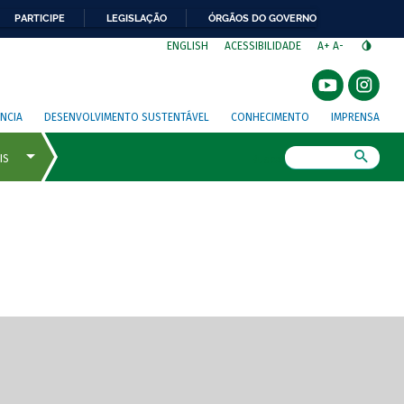
PARTICIPE
LEGISLAÇÃO
ÓRGÃOS DO GOVERNO
⁣
ENGLISH
ACESSIBILIDADE
A+
A-
NCIA
DESENVOLVIMENTO SUSTENTÁVEL
CONHECIMENTO
IMPRENSA
Busca
gem de tela