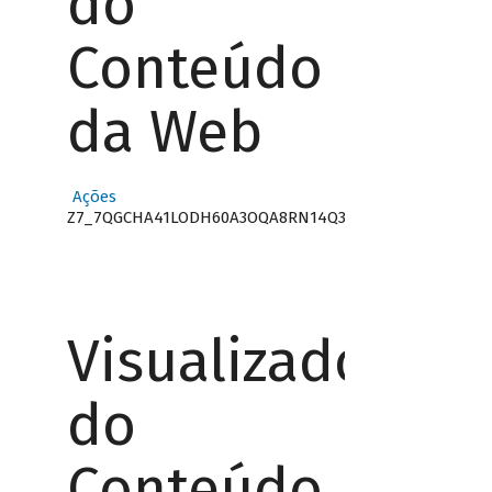
do
Conteúdo
da Web
Ações
Z7_7QGCHA41LODH60A3OQA8RN14Q3
Visualizador
do
Conteúdo