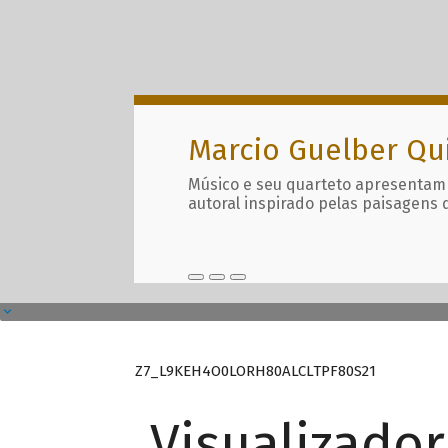
Marcio Guelber Qu
Músico e seu quarteto apresentam
autoral inspirado pelas paisagens 
Z7_L9KEH4O0LORH80ALCLTPF80S21
Visualizado