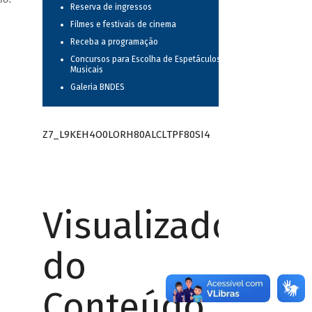
Reserva de ingressos
Filmes e festivais de cinema
Receba a programação
Concursos para Escolha de Espetáculos
Musicais
Galeria BNDES
Z7_L9KEH4O0LORH80ALCLTPF80SI4
Visualizador
do
Conteúdo