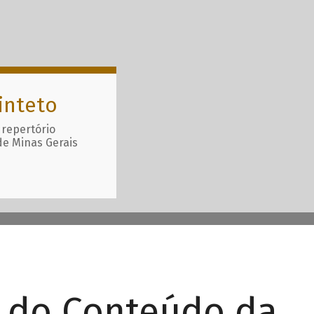
inteto
 repertório
de Minas Gerais
r do Conteúdo da