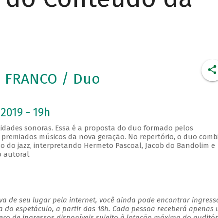
O FRANCO / Duo
2019 - 19h
lidades sonoras. Essa é a proposta do duo formado pelos
, premiados músicos da nova geração. No repertório, o duo comb
so do jazz, interpretando Hermeto Pascoal, Jacob do Bandolim e
 autoral.
a de seu lugar pela internet, você ainda pode encontrar ingress
a do espetáculo, a partir das 18h. Cada pessoa receberá apenas
o de ingressos disponíveis sujeito à lotação máxima do auditór