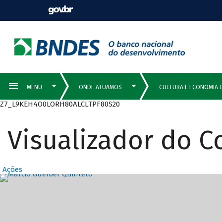
Z7_L9KEH4O0LORH80ALCLTPF80S20
Visualizador do 
Ações
Destaques Prin