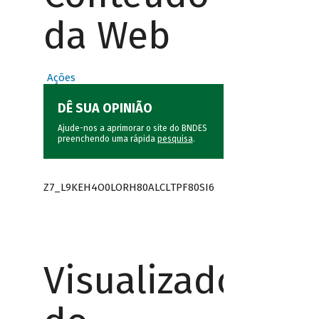
da Web
Ações
DÊ SUA OPINIÃO
Ajude-nos a aprimorar o site do BNDES
preenchendo uma rápida
pesquisa
.
Z7_L9KEH4O0LORH80ALCLTPF80SI6
Visualizador