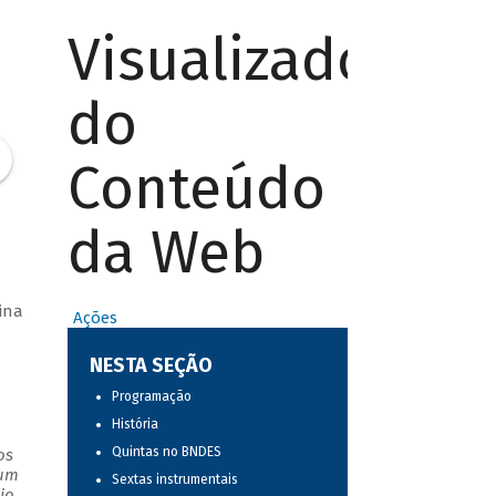
Visualizador
do
Conteúdo
da Web
ina
Ações
NESTA SEÇÃO
Programação
História
Quintas no BNDES
os
 um
Sextas instrumentais
io.