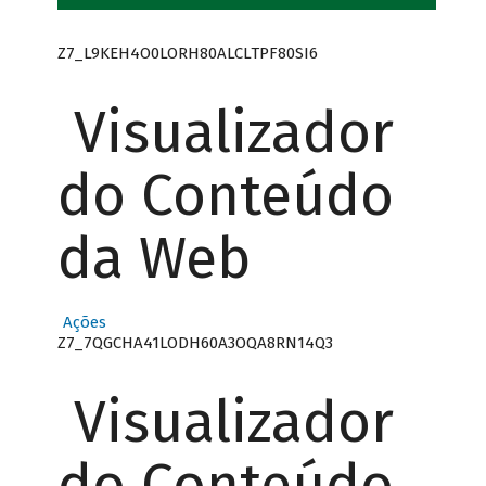
Z7_L9KEH4O0LORH80ALCLTPF80SI6
Visualizador
do Conteúdo
da Web
Ações
Z7_7QGCHA41LODH60A3OQA8RN14Q3
Visualizador
do Conteúdo