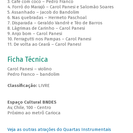
3. Café com coco – Pedro Franco
4. Forró do Marajó – Carol Panesi e Salomão Soares
5. Assanhado – Jacob do Bandolim
6. Nas quebradas – Hermeto Paschoal
7. Disparada – Geraldo Vandré e Téo de Barros
8. Lágrimas de Carinho – Carol Panesi
9. Anjo bom – Carol Panesi
10. Ferragutti nos Pampas – Carol Panesi
11. De volta ao Ceará – Carol PanesI
Ficha Técnica
Carol Panesi – violino
Pedro Franco – bandolim
Classificação:
LIVRE
Espaço Cultural BNDES
Av, Chile, 100 - Centro
Próximo ao metrô Carioca
Veja as outras atrações do Quartas Instrumentais