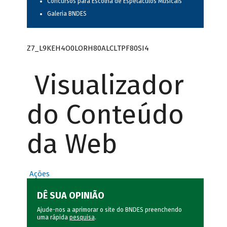
Concursos para Escolha de Espetáculos Musicais
Galeria BNDES
Z7_L9KEH4O0LORH80ALCLTPF80SI4
Visualizador
do Conteúdo
da Web
Ações
DÊ SUA OPINIÃO
Ajude-nos a aprimorar o site do BNDES preenchendo
uma rápida
pesquisa
.