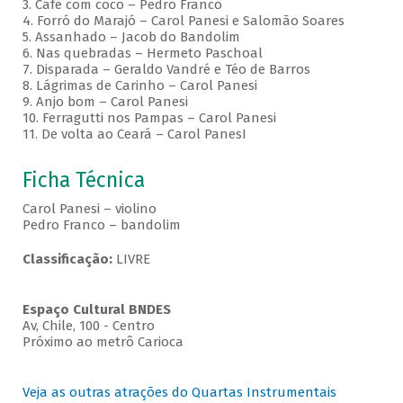
3. Café com coco – Pedro Franco
4. Forró do Marajó – Carol Panesi e Salomão Soares
5. Assanhado – Jacob do Bandolim
6. Nas quebradas – Hermeto Paschoal
7. Disparada – Geraldo Vandré e Téo de Barros
8. Lágrimas de Carinho – Carol Panesi
9. Anjo bom – Carol Panesi
10. Ferragutti nos Pampas – Carol Panesi
11. De volta ao Ceará – Carol PanesI
Ficha Técnica
Carol Panesi – violino
Pedro Franco – bandolim
Classificação:
LIVRE
Espaço Cultural BNDES
Av, Chile, 100 - Centro
Próximo ao metrô Carioca
Veja as outras atrações do Quartas Instrumentais