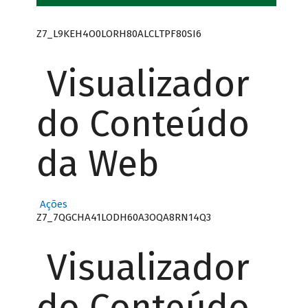
Z7_L9KEH4O0LORH80ALCLTPF80SI6
Visualizador
do Conteúdo
da Web
Ações
Z7_7QGCHA41LODH60A3OQA8RN14Q3
Visualizador
do Conteúdo