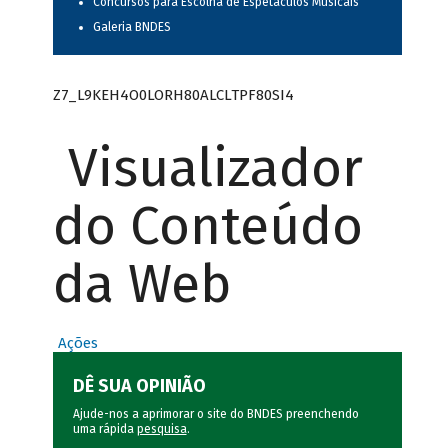
Concursos para Escolha de Espetáculos Musicais
Galeria BNDES
Z7_L9KEH4O0LORH80ALCLTPF80SI4
Visualizador
do Conteúdo
da Web
Ações
DÊ SUA OPINIÃO
Ajude-nos a aprimorar o site do BNDES preenchendo
uma rápida
pesquisa
.