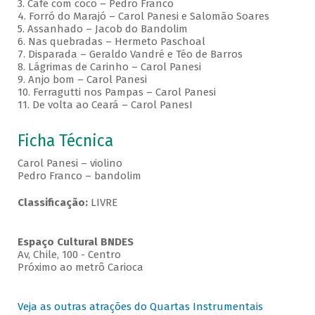
3. Café com coco – Pedro Franco
4. Forró do Marajó – Carol Panesi e Salomão Soares
5. Assanhado – Jacob do Bandolim
6. Nas quebradas – Hermeto Paschoal
7. Disparada – Geraldo Vandré e Téo de Barros
8. Lágrimas de Carinho – Carol Panesi
9. Anjo bom – Carol Panesi
10. Ferragutti nos Pampas – Carol Panesi
11. De volta ao Ceará – Carol PanesI
Ficha Técnica
Carol Panesi – violino
Pedro Franco – bandolim
Classificação:
LIVRE
Espaço Cultural BNDES
Av, Chile, 100 - Centro
Próximo ao metrô Carioca
Veja as outras atrações do Quartas Instrumentais