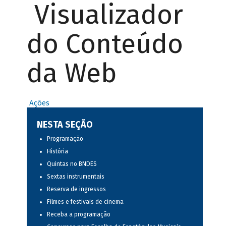
Visualizador
do Conteúdo
da Web
Ações
NESTA SEÇÃO
Programação
História
Quintas no BNDES
Sextas instrumentais
Reserva de ingressos
Filmes e festivais de cinema
Receba a programação