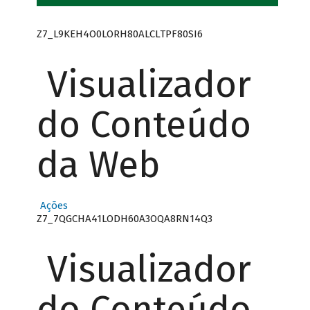
Z7_L9KEH4O0LORH80ALCLTPF80SI6
Visualizador
do Conteúdo
da Web
Ações
Z7_7QGCHA41LODH60A3OQA8RN14Q3
Visualizador
do Conteúdo