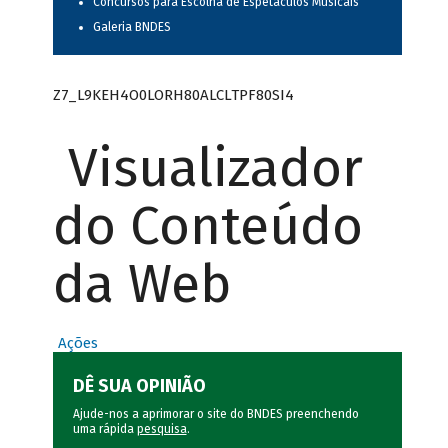
Concursos para Escolha de Espetáculos Musicais
Galeria BNDES
Z7_L9KEH4O0LORH80ALCLTPF80SI4
Visualizador
do Conteúdo
da Web
Ações
DÊ SUA OPINIÃO
Ajude-nos a aprimorar o site do BNDES preenchendo
uma rápida
pesquisa
.