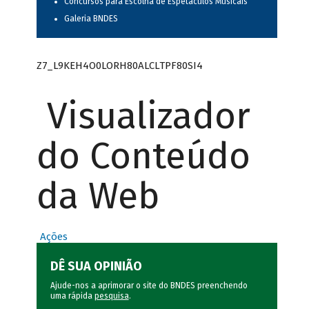
Concursos para Escolha de Espetáculos Musicais
Galeria BNDES
Z7_L9KEH4O0LORH80ALCLTPF80SI4
Visualizador
do Conteúdo
da Web
Ações
DÊ SUA OPINIÃO
Ajude-nos a aprimorar o site do BNDES preenchendo
uma rápida
pesquisa
.