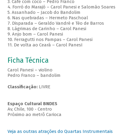
3. Café com coco – Pedro Franco
4. Forró do Marajó – Carol Panesi e Salomão Soares
5. Assanhado – Jacob do Bandolim
6. Nas quebradas – Hermeto Paschoal
7. Disparada – Geraldo Vandré e Téo de Barros
8. Lágrimas de Carinho – Carol Panesi
9. Anjo bom – Carol Panesi
10. Ferragutti nos Pampas – Carol Panesi
11. De volta ao Ceará – Carol PanesI
Ficha Técnica
Carol Panesi – violino
Pedro Franco – bandolim
Classificação:
LIVRE
Espaço Cultural BNDES
Av, Chile, 100 - Centro
Próximo ao metrô Carioca
Veja as outras atrações do Quartas Instrumentais