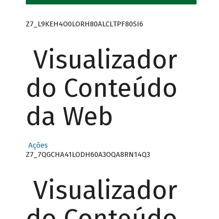
Z7_L9KEH4O0LORH80ALCLTPF80SI6
Visualizador
do Conteúdo
da Web
Ações
Z7_7QGCHA41LODH60A3OQA8RN14Q3
Visualizador
do Conteúdo