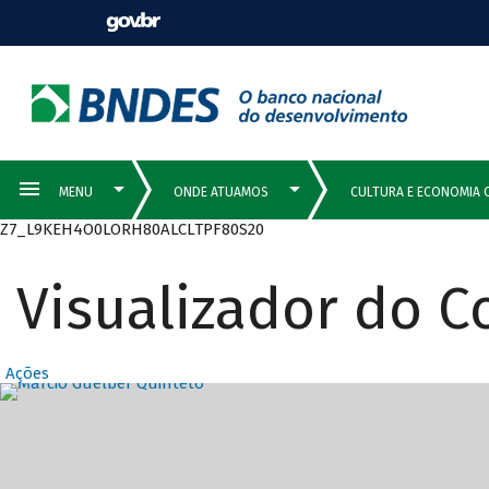
Z7_L9KEH4O0LORH80ALCLTPF80S20
Visualizador do 
Ações
Destaques Prin