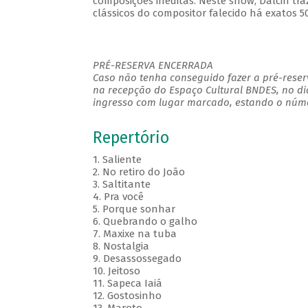
composições inéditas. Neste show, Dalcin tr
clássicos do compositor falecido há exatos 5
PRÉ-RESERVA ENCERRADA
Caso não tenha conseguido fazer a pré-reserv
na recepção do Espaço Cultural BNDES, no di
ingresso com lugar marcado, estando o númer
Repertório
1. Saliente
2. No retiro do João
3. Saltitante
4. Pra você
5. Porque sonhar
6. Quebrando o galho
7. Maxixe na tuba
8. Nostalgia
9. Desassossegado
10. Jeitoso
11. Sapeca Iaiá
12. Gostosinho