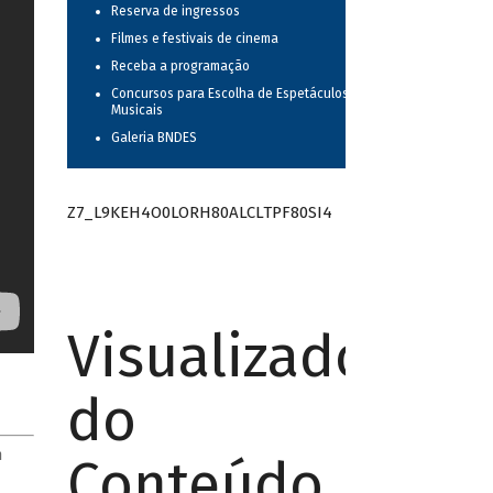
Reserva de ingressos
Filmes e festivais de cinema
Receba a programação
Concursos para Escolha de Espetáculos
Musicais
Galeria BNDES
Z7_L9KEH4O0LORH80ALCLTPF80SI4
Visualizador
do
m
Conteúdo