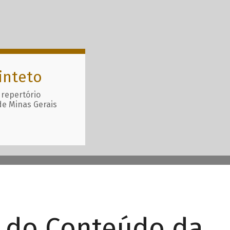
inteto
 repertório
de Minas Gerais
r do Conteúdo da