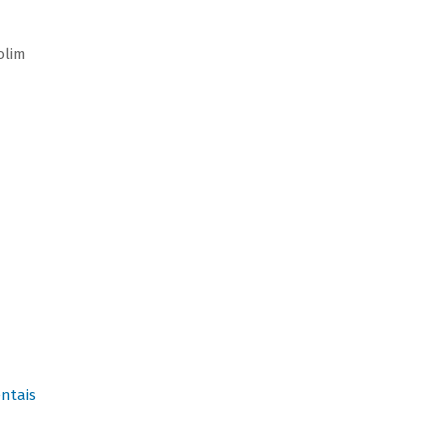
olim
ntais