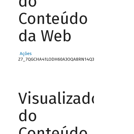
do
Conteúdo
da Web
Ações
Z7_7QGCHA41LODH60A3OQA8RN14Q3
Visualizador
do
Conteúdo