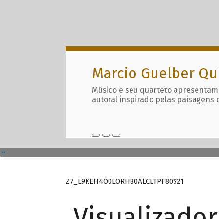
Marcio Guelber Qu
Músico e seu quarteto apresentam
autoral inspirado pelas paisagens 
Z7_L9KEH4O0LORH80ALCLTPF80S21
Visualizado