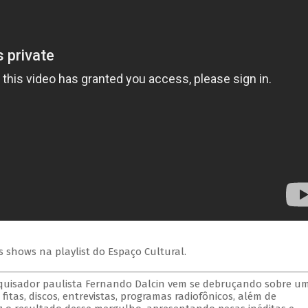
s shows na playlist do Espaço Cultural.
esquisador paulista Fernando Dalcin vem se debruçando sobre u
itas, discos, entrevistas, programas radiofônicos, além de