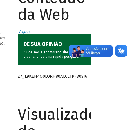
da Web
Ações
os
 um
io.
DÊ SUA OPINIÃO
Ajude-nos a aprimorar o site do BNDES
preenchendo uma rápida
pesquisa
.
Z7_L9KEH4O0LORH80ALCLTPF80SI6
Visualizador