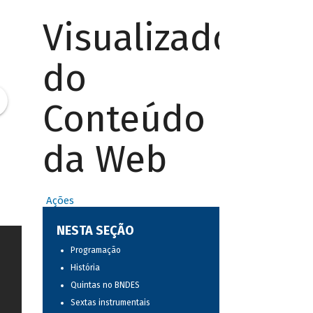
Visualizador
do
Conteúdo
da Web
Ações
NESTA SEÇÃO
Programação
História
Quintas no BNDES
Sextas instrumentais