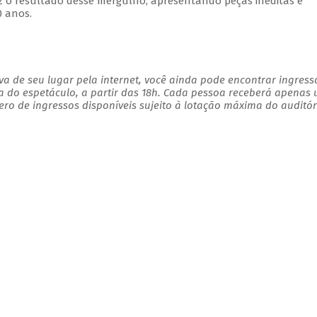
az o resultado desse mergulho, apresentando peças inéditas e
0 anos.
a de seu lugar pela internet, você ainda pode encontrar ingress
a do espetáculo, a partir das 18h. Cada pessoa receberá apenas
o de ingressos disponíveis sujeito à lotação máxima do auditór