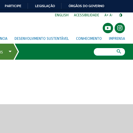
PARTICIPE
LEGISLAÇÃO
ÓRGÃOS DO GOVERNO
⁣
ENGLISH
ACESSIBILIDADE
A+
A-
NCIA
DESENVOLVIMENTO SUSTENTÁVEL
CONHECIMENTO
IMPRENSA
Busca
gem de tela