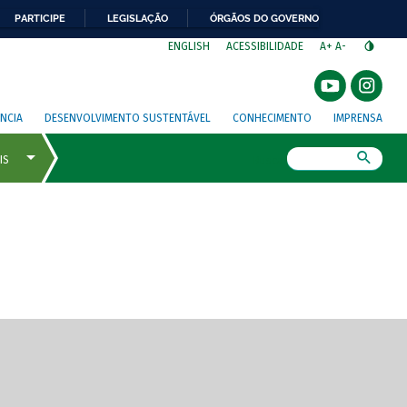
PARTICIPE
LEGISLAÇÃO
ÓRGÃOS DO GOVERNO
⁣
ENGLISH
ACESSIBILIDADE
A+
A-
NCIA
DESENVOLVIMENTO SUSTENTÁVEL
CONHECIMENTO
IMPRENSA
Busca
gem de tela