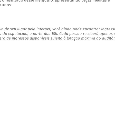
az o resultado desse mergulho, apresentando peças inéditas e
0 anos.
a de seu lugar pela internet, você ainda pode encontrar ingress
a do espetáculo, a partir das 18h. Cada pessoa receberá apenas
o de ingressos disponíveis sujeito à lotação máxima do auditór