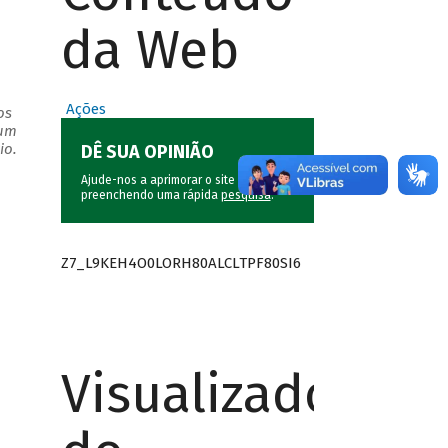
da Web
Ações
os
 um
io.
DÊ SUA OPINIÃO
Ajude-nos a aprimorar o site do BNDES
preenchendo uma rápida
pesquisa
.
Z7_L9KEH4O0LORH80ALCLTPF80SI6
Visualizador