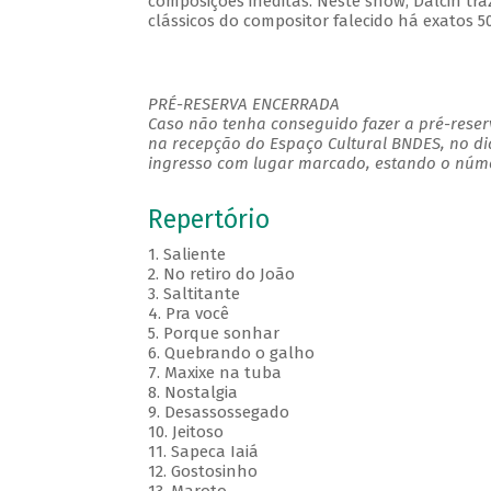
composições inéditas. Neste show, Dalcin tr
clássicos do compositor falecido há exatos 5
PRÉ-RESERVA ENCERRADA
Caso não tenha conseguido fazer a pré-reserv
na recepção do Espaço Cultural BNDES, no di
ingresso com lugar marcado, estando o númer
Repertório
1. Saliente
2. No retiro do João
3. Saltitante
4. Pra você
5. Porque sonhar
6. Quebrando o galho
7. Maxixe na tuba
8. Nostalgia
9. Desassossegado
10. Jeitoso
11. Sapeca Iaiá
12. Gostosinho