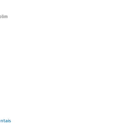
olim
ntais