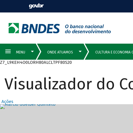
Z7_L9KEH4O0LORH80ALCLTPF80S20
Visualizador do 
Ações
Destaques Prin