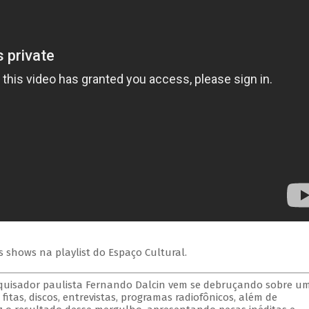
s shows na playlist do Espaço Cultural.
esquisador paulista Fernando Dalcin vem se debruçando sobre u
itas, discos, entrevistas, programas radiofônicos, além de