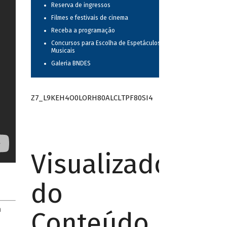
Reserva de ingressos
Filmes e festivais de cinema
Receba a programação
Concursos para Escolha de Espetáculos
Musicais
Galeria BNDES
Z7_L9KEH4O0LORH80ALCLTPF80SI4
Visualizador
do
m
Conteúdo