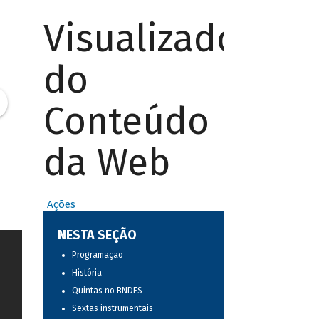
Visualizador
do
Conteúdo
da Web
Ações
NESTA SEÇÃO
Programação
História
Quintas no BNDES
Sextas instrumentais