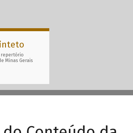
inteto
 repertório
de Minas Gerais
r do Conteúdo da