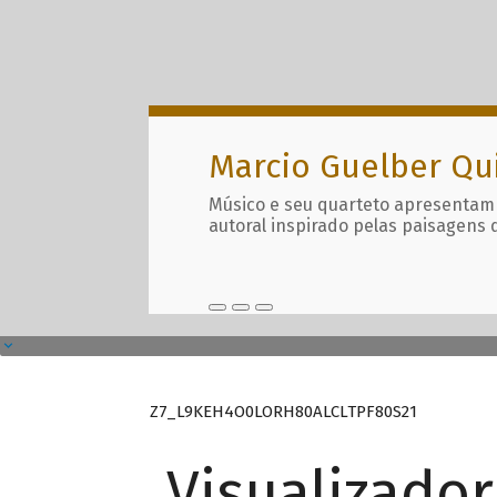
Marcio Guelber Qu
Músico e seu quarteto apresentam
autoral inspirado pelas paisagens 
Z7_L9KEH4O0LORH80ALCLTPF80S21
Visualizado