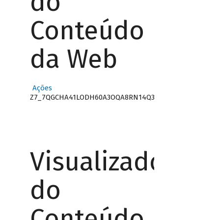
do
Conteúdo
da Web
Ações
Z7_7QGCHA41LODH60A3OQA8RN14Q3
Visualizador
do
Conteúdo