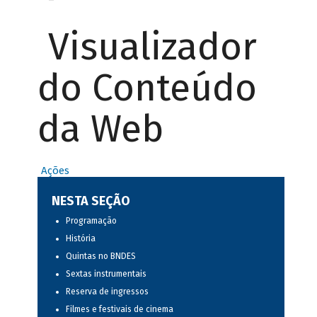
Visualizador
do Conteúdo
da Web
Ações
NESTA SEÇÃO
Programação
História
Quintas no BNDES
Sextas instrumentais
Reserva de ingressos
Filmes e festivais de cinema