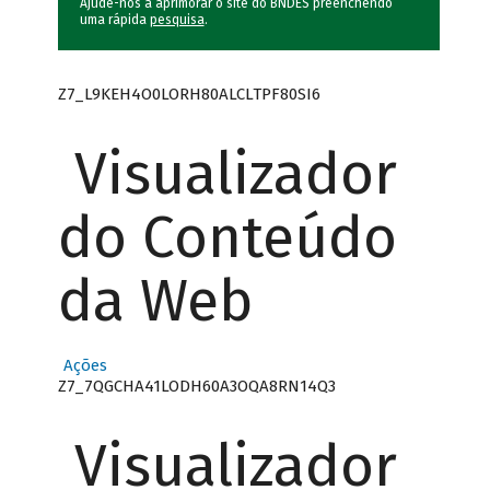
Ajude-nos a aprimorar o site do BNDES preenchendo
uma rápida
pesquisa
.
Z7_L9KEH4O0LORH80ALCLTPF80SI6
Visualizador
do Conteúdo
da Web
Ações
Z7_7QGCHA41LODH60A3OQA8RN14Q3
Visualizador