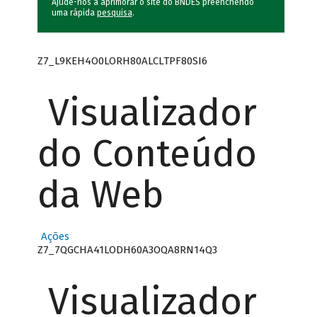
Ajude-nos a aprimorar o site do BNDES preenchendo
uma rápida
pesquisa
.
Z7_L9KEH4O0LORH80ALCLTPF80SI6
Visualizador
do Conteúdo
da Web
Ações
Z7_7QGCHA41LODH60A3OQA8RN14Q3
Visualizador