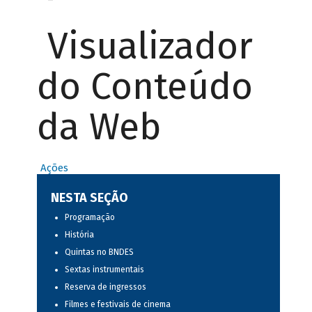
Visualizador
do Conteúdo
da Web
Ações
NESTA SEÇÃO
Programação
História
Quintas no BNDES
Sextas instrumentais
Reserva de ingressos
Filmes e festivais de cinema