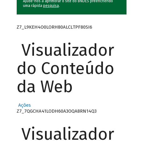
Ajude-nos a aprimorar o site do BNDES preenchendo
uma rápida
pesquisa
.
Z7_L9KEH4O0LORH80ALCLTPF80SI6
Visualizador
do Conteúdo
da Web
Ações
Z7_7QGCHA41LODH60A3OQA8RN14Q3
Visualizador