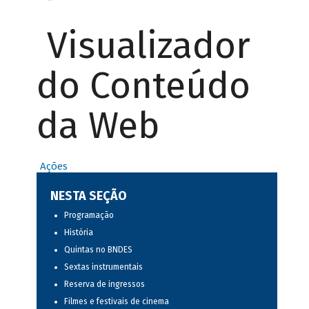
Visualizador
do Conteúdo
da Web
Ações
NESTA SEÇÃO
Programação
História
Quintas no BNDES
Sextas instrumentais
Reserva de ingressos
Filmes e festivais de cinema