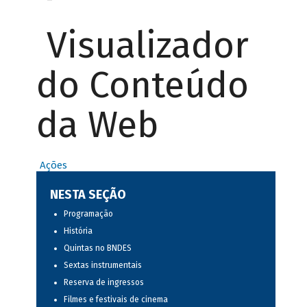
Visualizador
do Conteúdo
da Web
Ações
NESTA SEÇÃO
Programação
História
Quintas no BNDES
Sextas instrumentais
Reserva de ingressos
Filmes e festivais de cinema