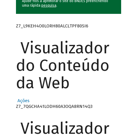
Ajude-nos a aprimorar o site do BNDES preenchendo
uma rápida
pesquisa
.
Z7_L9KEH4O0LORH80ALCLTPF80SI6
Visualizador
do Conteúdo
da Web
Ações
Z7_7QGCHA41LODH60A3OQA8RN14Q3
Visualizador