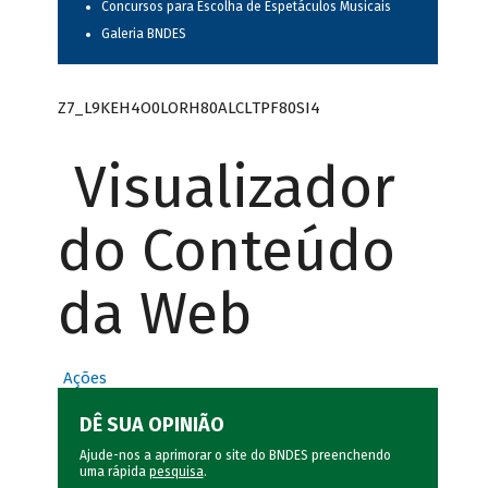
Concursos para Escolha de Espetáculos Musicais
Galeria BNDES
Z7_L9KEH4O0LORH80ALCLTPF80SI4
Visualizador
do Conteúdo
da Web
Ações
DÊ SUA OPINIÃO
Ajude-nos a aprimorar o site do BNDES preenchendo
uma rápida
pesquisa
.