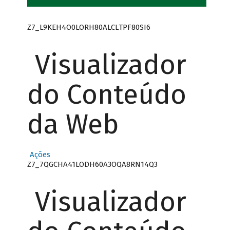
Z7_L9KEH4O0LORH80ALCLTPF80SI6
Visualizador
do Conteúdo
da Web
Ações
Z7_7QGCHA41LODH60A3OQA8RN14Q3
Visualizador