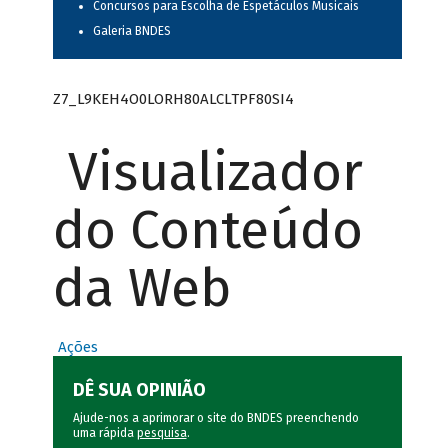
Concursos para Escolha de Espetáculos Musicais
Galeria BNDES
Z7_L9KEH4O0LORH80ALCLTPF80SI4
Visualizador
do Conteúdo
da Web
Ações
DÊ SUA OPINIÃO
Ajude-nos a aprimorar o site do BNDES preenchendo
uma rápida
pesquisa
.