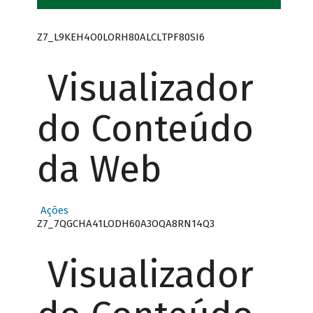
Z7_L9KEH4O0LORH80ALCLTPF80SI6
Visualizador
do Conteúdo
da Web
Ações
Z7_7QGCHA41LODH60A3OQA8RN14Q3
Visualizador