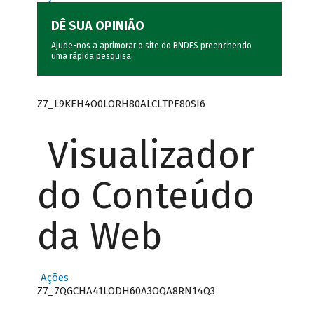
DÊ SUA OPINIÃO
Ajude-nos a aprimorar o site do BNDES preenchendo
uma rápida
pesquisa
.
Z7_L9KEH4O0LORH80ALCLTPF80SI6
Visualizador
do Conteúdo
da Web
Ações
Z7_7QGCHA41LODH60A3OQA8RN14Q3