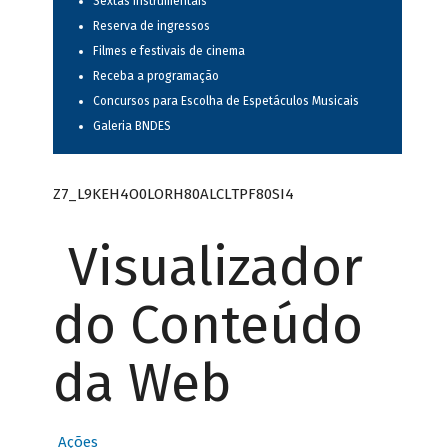
Sextas instrumentais
Reserva de ingressos
Filmes e festivais de cinema
Receba a programação
Concursos para Escolha de Espetáculos Musicais
Galeria BNDES
Z7_L9KEH4O0LORH80ALCLTPF80SI4
Visualizador
do Conteúdo
da Web
Ações