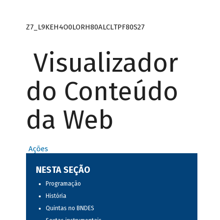
Z7_L9KEH4O0LORH80ALCLTPF80S27
Visualizador
do Conteúdo
da Web
Ações
NESTA SEÇÃO
Programação
História
Quintas no BNDES