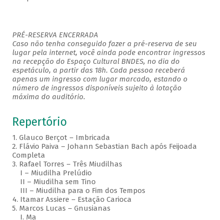
PRÉ-RESERVA ENCERRADA
Caso não tenha conseguido fazer a pré-reserva de seu
lugar pela internet, você ainda pode encontrar ingressos
na recepção do Espaço Cultural BNDES, no dia do
espetáculo, a partir das 18h. Cada pessoa receberá
apenas um ingresso com lugar marcado, estando o
número de ingressos disponíveis sujeito à lotação
máxima do auditório.
Repertório
1. Glauco Berçot – Imbricada
2. Flávio Paiva – Johann Sebastian Bach após Feijoada
Completa
3. Rafael Torres – Três Miudilhas
I – Miudilha Prelúdio
II – Miudilha sem Tino
III – Miudilha para o Fim dos Tempos
4. Itamar Assiere – Estação Carioca
5. Marcos Lucas – Gnusianas
I. Ma