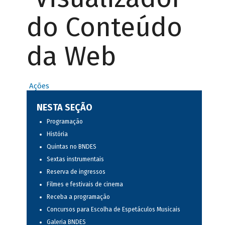
do Conteúdo
da Web
Ações
NESTA SEÇÃO
Programação
História
Quintas no BNDES
Sextas instrumentais
Reserva de ingressos
Filmes e festivais de cinema
Receba a programação
Concursos para Escolha de Espetáculos Musicais
Galeria BNDES