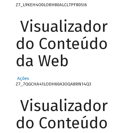
Z7_L9KEH4O0LORH80ALCLTPF80SI6
Visualizador
do Conteúdo
da Web
Ações
Z7_7QGCHA41LODH60A3OQA8RN14Q3
Visualizador
do Conteúdo