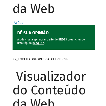
da Web
Ações
DÊ SUA OPINIÃO
Ajude-nos a aprimorar o site do BNDES preenchendo
uma rápida
pesquisa
.
Z7_L9KEH4O0LORH80ALCLTPF80SI6
Visualizador
do Conteúdo
da Web