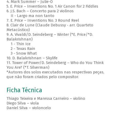
4. Mark Summer – Julie-O
5. E. Price – Inventions No. 1 Air Canon for 2 Fiddles
6. J.S. Bach – Concerto para 2 violinos
II - Largo ma non tanto
7. E. Price – Inventions No. 3 Round Reel
8. Clair de Lune (Claude Debussy - arr. Quarteto
Metacústico)
9. A. Vivaldi/D. Seindeberg – Winter (*E. Price/*D.
Balakrishnan)
1 - Thin Ice
2 - Texas Rain
3 - Snow What
10. D. Balakrishnan – Skylife
11. Tower of Power/D. Seindeberg – Who do You Think
You Are? (*T. Silverman)
*Autores dos solos executados nas respectivas peças,
que não foram criados pelo compositor.
Ficha Técnica
Thiago Teixeira e Maressa Carneiro – violino
Diego Silva – viola
Daniel Silva – violoncelo