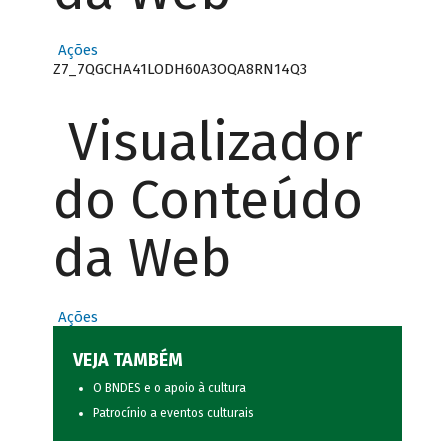
Ações
Z7_7QGCHA41LODH60A3OQA8RN14Q3
Visualizador
do Conteúdo
da Web
Ações
VEJA TAMBÉM
O BNDES e o apoio à cultura
Patrocínio a eventos culturais