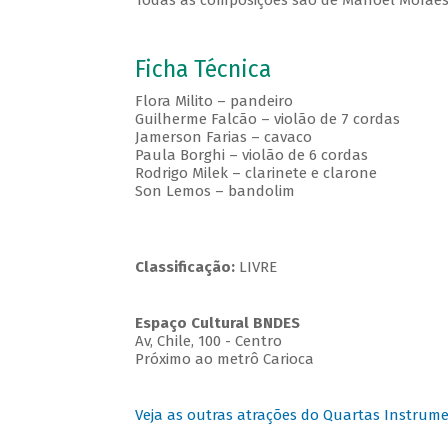
Todas as composições são de Manoel Morae
Ficha Técnica
Flora Milito – pandeiro
Guilherme Falcão – violão de 7 cordas
Jamerson Farias – cavaco
Paula Borghi – violão de 6 cordas
Rodrigo Milek – clarinete e clarone
Son Lemos – bandolim
Classificação:
LIVRE
Espaço Cultural BNDES
Av, Chile, 100 - Centro
Próximo ao metrô Carioca
Veja as outras atrações do Quartas Instrume