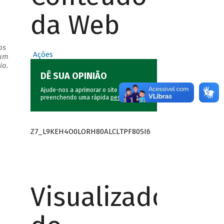
da Web
os
Ações
 um
io.
DÊ SUA OPINIÃO
Ajude-nos a aprimorar o site do BNDES
preenchendo uma rápida
pesquisa
.
Z7_L9KEH4O0LORH80ALCLTPF80SI6
Visualizador