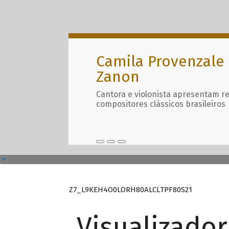
Camila Provenzale 
Zanon
Cantora e violonista apresentam r
compositores clássicos brasileiros
Z7_L9KEH4O0LORH80ALCLTPF80S21
Visualizado