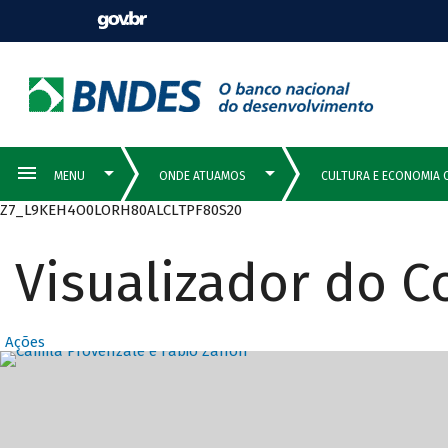
Z7_L9KEH4O0LORH80ALCLTPF80S20
Visualizador do 
Ações
Destaques Prin