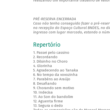
realizando um importante trabalho de valor
PRÉ-RESERVA ENCERRADA
Caso não tenha conseguido fazer a pré-reserv
na recepção do Espaço Cultural BNDES, no di
ingresso com lugar marcado, estando o númer
Repertório
1. Passei pelo cassino
2. Recordando
3. Dilsinho no Choro
4. Glorinha
5. Agradecendo ao Tanaka
6. No tempo da vovozinha
7. Parabéns ao Araújo
8. Desafiando
9. Chorando sem motivo
10. Indecisa
11. Ao Son do bandolim
12. Aguenta firme
13. Segura o dedo