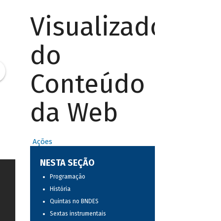
Visualizador
do
Conteúdo
da Web
Ações
NESTA SEÇÃO
Programação
História
Quintas no BNDES
Sextas instrumentais