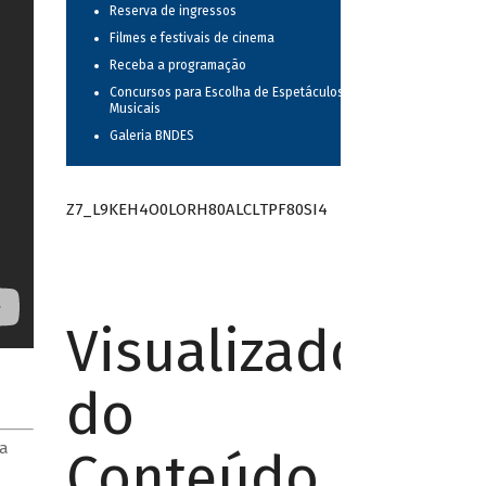
Reserva de ingressos
Filmes e festivais de cinema
Receba a programação
Concursos para Escolha de Espetáculos
Musicais
Galeria BNDES
Z7_L9KEH4O0LORH80ALCLTPF80SI4
Visualizador
do
ça
Conteúdo