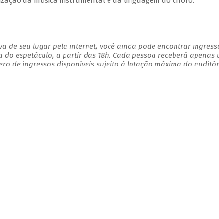
ização da música instrumental e da linguagem do choro.
a de seu lugar pela internet, você ainda pode encontrar ingress
a do espetáculo, a partir das 18h. Cada pessoa receberá apenas
o de ingressos disponíveis sujeito à lotação máxima do auditór