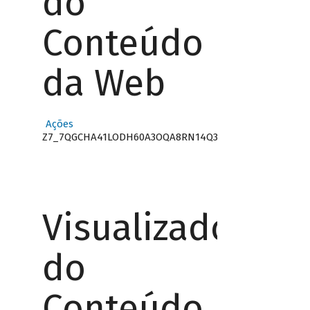
do
Conteúdo
da Web
Ações
Z7_7QGCHA41LODH60A3OQA8RN14Q3
Visualizador
do
Conteúdo