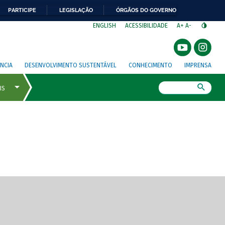
PARTICIPE
LEGISLAÇÃO
ÓRGÃOS DO GOVERNO
⁣
ENGLISH
ACESSIBILIDADE
A+
A-
NCIA
DESENVOLVIMENTO SUSTENTÁVEL
CONHECIMENTO
IMPRENSA
Busca
gem de tela