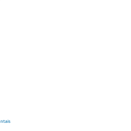
s
ntais