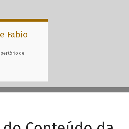
e Fabio
epertório de
r do Conteúdo da