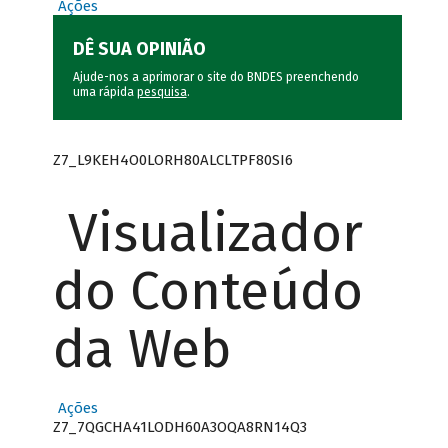
Ações
DÊ SUA OPINIÃO
Ajude-nos a aprimorar o site do BNDES preenchendo
uma rápida
pesquisa
.
Z7_L9KEH4O0LORH80ALCLTPF80SI6
Visualizador
do Conteúdo
da Web
Ações
Z7_7QGCHA41LODH60A3OQA8RN14Q3