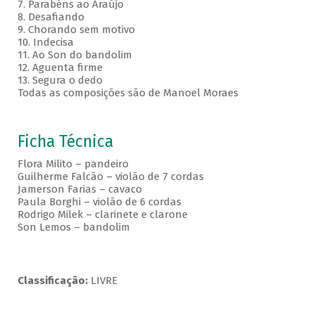
7. Parabéns ao Araújo
8. Desafiando
9. Chorando sem motivo
10. Indecisa
11. Ao Son do bandolim
12. Aguenta firme
13. Segura o dedo
Todas as composições são de Manoel Moraes
Ficha Técnica
Flora Milito – pandeiro
Guilherme Falcão – violão de 7 cordas
Jamerson Farias – cavaco
Paula Borghi – violão de 6 cordas
Rodrigo Milek – clarinete e clarone
Son Lemos – bandolim
Classificação:
LIVRE