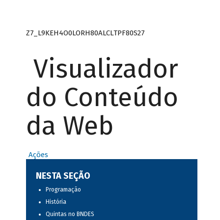
Z7_L9KEH4O0LORH80ALCLTPF80S27
Visualizador
do Conteúdo
da Web
Ações
NESTA SEÇÃO
Programação
História
Quintas no BNDES