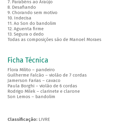
7. Parabéns ao Araújo
8. Desafiando
9. Chorando sem motivo
10. Indecisa
11. Ao Son do bandolim
12. Aguenta firme
13. Segura o dedo
Todas as composições são de Manoel Moraes
Ficha Técnica
Flora Milito – pandeiro
Guilherme Falcão – violão de 7 cordas
Jamerson Farias – cavaco
Paula Borghi – violão de 6 cordas
Rodrigo Milek – clarinete e clarone
Son Lemos – bandolim
Classificação:
LIVRE