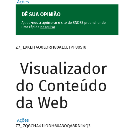
Ações
DÊ SUA OPINIÃO
Ajude-nos a aprimorar o site do BNDES preenchendo
uma rápida
pesquisa
.
Z7_L9KEH4O0LORH80ALCLTPF80SI6
Visualizador
do Conteúdo
da Web
Ações
Z7_7QGCHA41LODH60A3OQA8RN14Q3