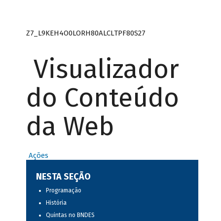
Z7_L9KEH4O0LORH80ALCLTPF80S27
Visualizador
do Conteúdo
da Web
Ações
NESTA SEÇÃO
Programação
História
Quintas no BNDES