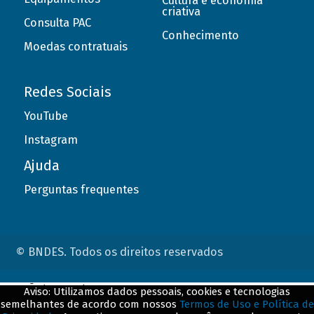
Cultura e economia
criativa
Consulta PAC
Conhecimento
Moedas contratuais
Redes Sociais
YouTube
Instagram
Ajuda
Perguntas frequentes
© BNDES. Todos os direitos reservados
ConteÃºdo complementar
Aviso: Utilizamos dados pessoais, cookies e tecnologias
semelhantes de acordo com nossos
Termos de Uso e Política de
${title}
${badge}