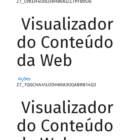
Z7_L9KEH4O0LORH80ALCLTPF80SI6
Visualizador
do Conteúdo
da Web
Ações
Z7_7QGCHA41LODH60A3OQA8RN14Q3
Visualizador
do Conteúdo