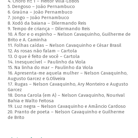
4. Choro nº 1 – Heitor Villa-Lobos
5. Dengoso – João Pernambuco
6. Graúna – João Pernambuco
7. Jongo – João Pernambuco
8. Xodó da baiana – Dilermando Reis
9. Tempo de criança – Dilermando Reis
10. A flor e o espinho – Nelson Cavaquinho, Guilherme de
Brito e A. Caminha
11. Folhas caídas – Nelson Cavaquinho e César Brasil
12. As rosas não falam – Cartola
13. O que é feito de você – Cartola
14. Inesquecível – Paulinho da Viola
15. Na linha do mar – Paulinho da Viola
16. Apresenta-me aquela mulher – Nelson Cavaquinho,
Augusto Garcez e G.Oliveira
17. Rugas – Nelson Cavaquinho, Ary Monteiro e Augusto
Garcez
18. Dona Carola (em A) – Nelson Cavaquinho, Nourival
Bahia e Walto Feitosa
19. Luz negra – Nelson Cavaquinho e Amâncio Cardoso
20. Pranto de poeta – Nelson Cavaquinho e Guilherme
de Brito