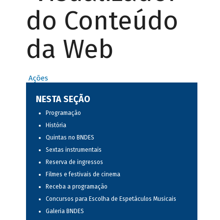
do Conteúdo
da Web
Ações
NESTA SEÇÃO
Programação
História
Quintas no BNDES
Sextas instrumentais
Reserva de ingressos
Filmes e festivais de cinema
Receba a programação
Concursos para Escolha de Espetáculos Musicais
Galeria BNDES