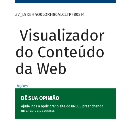
Z7_L9KEH4O0LORH80ALCLTPF80SI4
Visualizador
do Conteúdo
da Web
Ações
DÊ SUA OPINIÃO
Ajude-nos a aprimorar o site do BNDES preenchendo
uma rápida
pesquisa
.