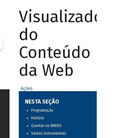
Visualizador
do
Conteúdo
da Web
Ações
NESTA SEÇÃO
Programação
História
Quintas no BNDES
Sextas instrumentais