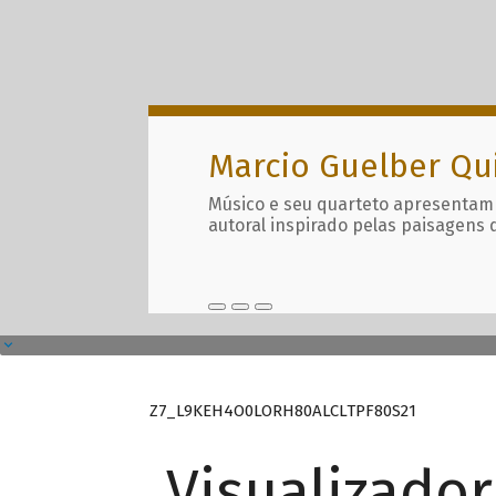
Marcio Guelber Qu
Músico e seu quarteto apresentam
autoral inspirado pelas paisagens 
Z7_L9KEH4O0LORH80ALCLTPF80S21
Visualizado