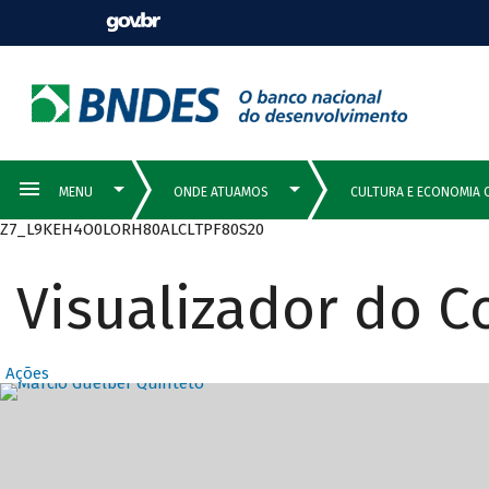
Z7_L9KEH4O0LORH80ALCLTPF80S20
Visualizador do 
Ações
Destaques Prin