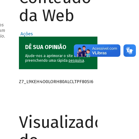
da Web
os
 um
Ações
io.
DÊ SUA OPINIÃO
Ajude-nos a aprimorar o site do BNDES
preenchendo uma rápida
pesquisa
.
Z7_L9KEH4O0LORH80ALCLTPF80SI6
Visualizador