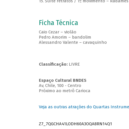
15. Suíte retratos / 1º movimento – Radamés
Ficha Técnica
Caio Cezar – violão
Pedro Amorim – bandolim
Alessandro Valente – cavaquinho
Classificação:
LIVRE
Espaço Cultural BNDES
Av, Chile, 100 - Centro
Próximo ao metrô Carioca
Veja as outras atrações do Quartas Instrume
Z7_7QGCHA41LODH60A3OQA8RN14Q1