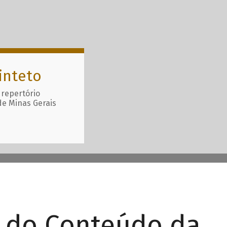
inteto
 repertório
de Minas Gerais
r do Conteúdo da