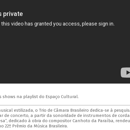
s shows na playlist do Espaço Cultural.
cal estilizada, o Trio de Câmara Brasileiro dedica-se à pesquis
r de concerto, a partir da sonoridade de instrumentos de corda
ncesa”, dedicado à obra do compositor Canhoto da Paraíba, rende
o 22º Prêmio da Música Brasileira.