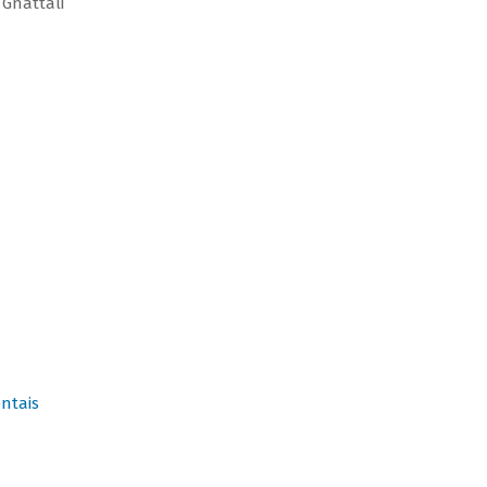
 Gnattali
ntais