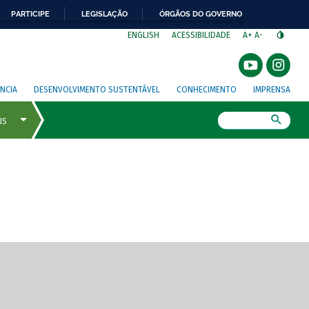
PARTICIPE
LEGISLAÇÃO
ÓRGÃOS DO GOVERNO
⁣
ENGLISH
ACESSIBILIDADE
A+
A-
NCIA
DESENVOLVIMENTO SUSTENTÁVEL
CONHECIMENTO
IMPRENSA
Busca
gem de tela