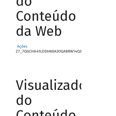
do
Conteúdo
da Web
Ações
Z7_7QGCHA41LODH60A3OQA8RN14Q3
Visualizador
do
Conteúdo