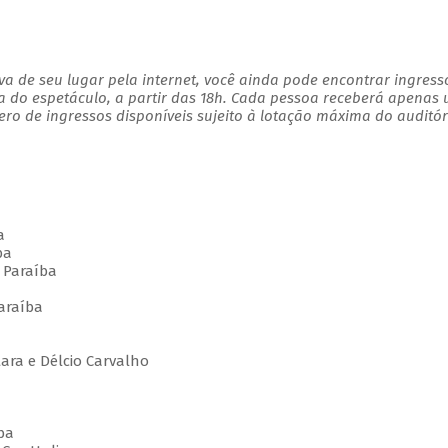
a de seu lugar pela internet, você ainda pode encontrar ingress
a do espetáculo, a partir das 18h. Cada pessoa receberá apenas
o de ingressos disponíveis sujeito à lotação máxima do auditór
a
ba
 Paraíba
araíba
ara e Délcio Carvalho
ba