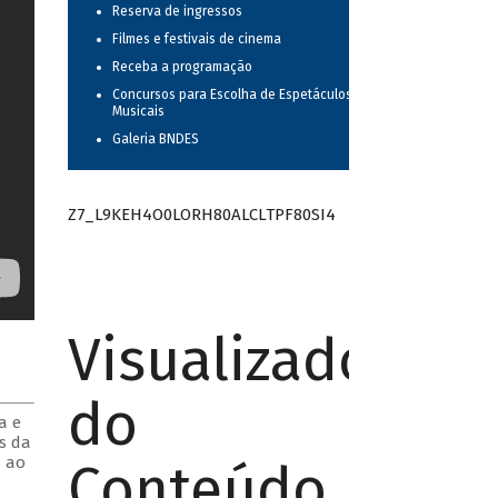
Reserva de ingressos
Filmes e festivais de cinema
Receba a programação
Concursos para Escolha de Espetáculos
Musicais
Galeria BNDES
Z7_L9KEH4O0LORH80ALCLTPF80SI4
Visualizador
do
a e
s da
u ao
Conteúdo