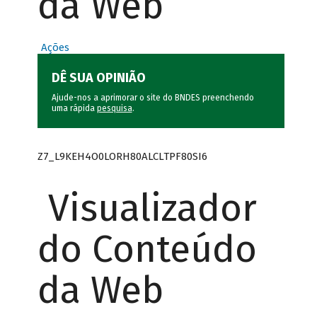
da Web
Ações
DÊ SUA OPINIÃO
Ajude-nos a aprimorar o site do BNDES preenchendo
uma rápida
pesquisa
.
Z7_L9KEH4O0LORH80ALCLTPF80SI6
Visualizador
do Conteúdo
da Web