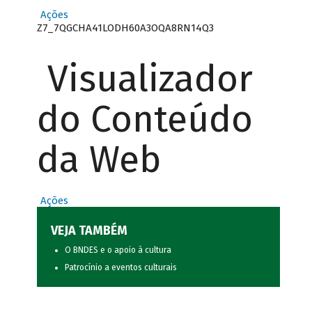
Ações
Z7_7QGCHA41LODH60A3OQA8RN14Q3
Visualizador
do Conteúdo
da Web
Ações
VEJA TAMBÉM
O BNDES e o apoio à cultura
Patrocínio a eventos culturais