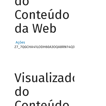
do
Conteúdo
da Web
Ações
Z7_7QGCHA41LODH60A3OQA8RN14Q3
Visualizador
do
Conteúdo