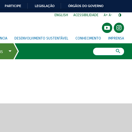
PARTICIPE
LEGISLAÇÃO
ÓRGÃOS DO GOVERNO
⁣
ENGLISH
ACESSIBILIDADE
A+
A-
NCIA
DESENVOLVIMENTO SUSTENTÁVEL
CONHECIMENTO
IMPRENSA
Busca
gem de tela