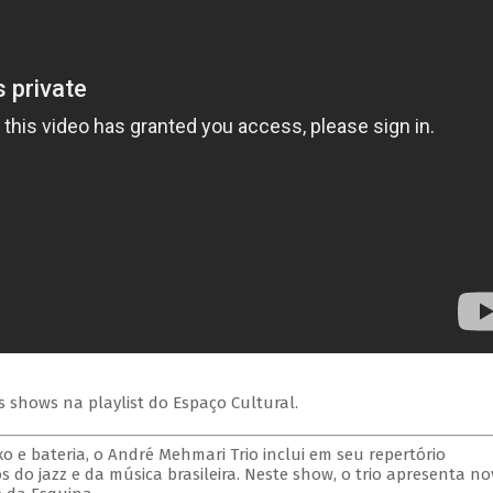
s shows na playlist do Espaço Cultural.
xo e bateria, o André Mehmari Trio inclui em seu repertório
s do jazz e da música brasileira. Neste show, o trio apresenta no