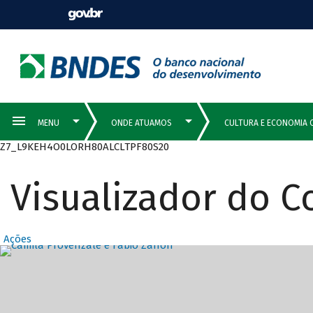
Z7_L9KEH4O0LORH80ALCLTPF80S20
Visualizador do 
Ações
Destaques Prin