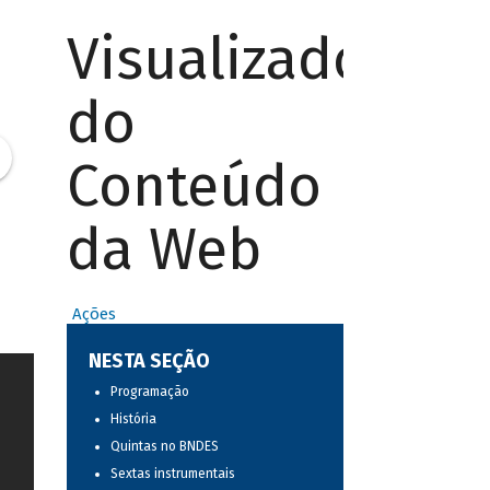
Visualizador
do
Conteúdo
da Web
Ações
NESTA SEÇÃO
Programação
História
Quintas no BNDES
Sextas instrumentais