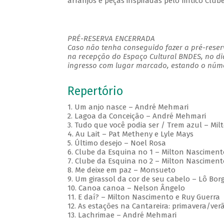
arranjos e peças inspiradas pelo mítico Club
PRÉ-RESERVA ENCERRADA
Caso não tenha conseguido fazer a pré-reserv
na recepção do Espaço Cultural BNDES, no di
ingresso com lugar marcado, estando o númer
Repertório
1. Um anjo nasce – André Mehmari
2. Lagoa da Conceição – André Mehmari
3. Tudo que você podia ser / Trem azul – Mi
4. Au Lait – Pat Metheny e Lyle Mays
5. Último desejo – Noel Rosa
6. Clube da Esquina no 1 – Milton Nasciment
7. Clube da Esquina no 2 – Milton Nasciment
8. Me deixe em paz – Monsueto
9. Um girassol da cor de seu cabelo – Lô Bor
10. Canoa canoa – Nelson Ângelo
11. E daí? – Milton Nascimento e Ruy Guerra
12. As estações na Cantareira: primavera/ve
13. Lachrimae – André Mehmari