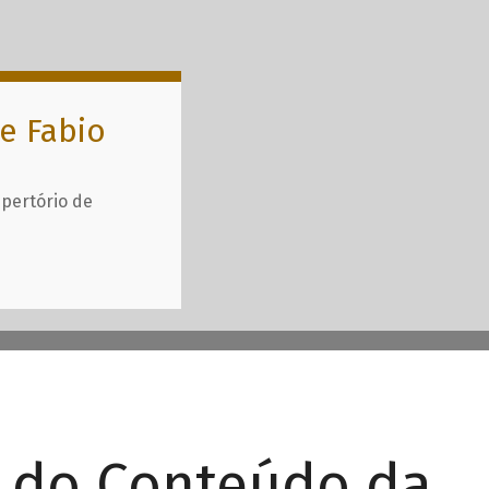
e Fabio
epertório de
r do Conteúdo da