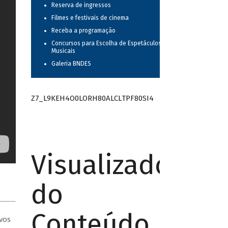
Reserva de ingressos
Filmes e festivais de cinema
Receba a programação
Concursos para Escolha de Espetáculos
Musicais
Galeria BNDES
Z7_L9KEH4O0LORH80ALCLTPF80SI4
Visualizador
do
Conteúdo
vos