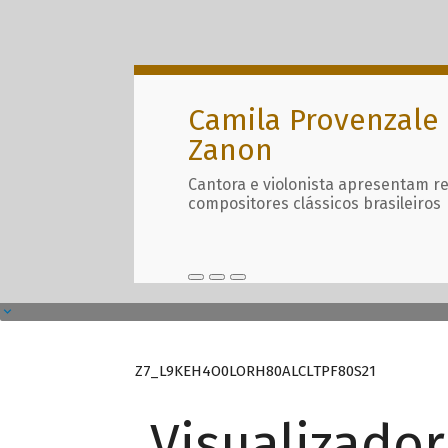
Camila Provenzale 
Zanon
Cantora e violonista apresentam r
compositores clássicos brasileiros
Z7_L9KEH4O0LORH80ALCLTPF80S21
Visualizado