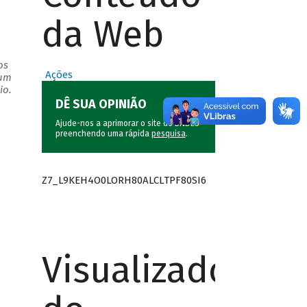
da Web
os
Ações
 um
io.
DÊ SUA OPINIÃO
Ajude-nos a aprimorar o site do BNDES
preenchendo uma rápida
pesquisa
.
Z7_L9KEH4O0LORH80ALCLTPF80SI6
Visualizador