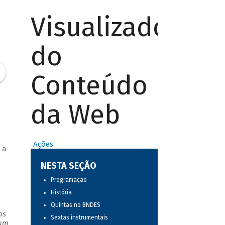
Visualizador
do
Conteúdo
da Web
Ações
 a
NESTA SEÇÃO
Programação
História
Quintas no BNDES
os
Sextas instrumentais
 um