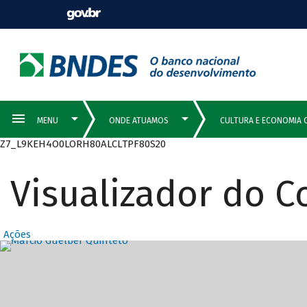
Z7_L9KEH4O0LORH80ALCLTPF80S20
Visualizador do 
Ações
Destaques Prin