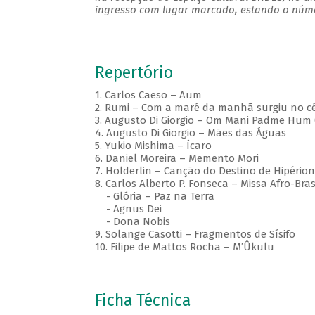
ingresso com lugar marcado, estando o númer
Repertório
1. Carlos Caeso – Aum
2. Rumi – Com a maré da manhã surgiu no 
3. Augusto Di Giorgio – Om Mani Padme Hum 
4. Augusto Di Giorgio – Mães das Águas
5. Yukio Mishima – Ícaro
6. Daniel Moreira – Memento Mori
7. Holderlin – Canção do Destino de Hipérion
8. Carlos Alberto P. Fonseca – Missa Afro-Bras
- Glória – Paz na Terra
- Agnus Dei
- Dona Nobis
9. Solange Casotti – Fragmentos de Sísifo
10. Filipe de Mattos Rocha – M’Ûkulu
Ficha Técnica