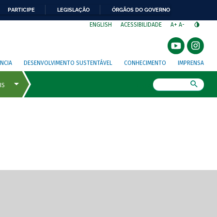
PARTICIPE
LEGISLAÇÃO
ÓRGÃOS DO GOVERNO
⁣
ENGLISH
ACESSIBILIDADE
A+
A-
NCIA
DESENVOLVIMENTO SUSTENTÁVEL
CONHECIMENTO
IMPRENSA
Busca
gem de tela