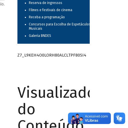
Reserva de ingressos
io.
Filmes e festivais de cinema
Receba a programação
Concursos para Escolha de Espetáculos
Musicais
Galeria BNDES
Z7_L9KEH4O0LORH80ALCLTPF80SI4
Visualizador
do
Conteúdo