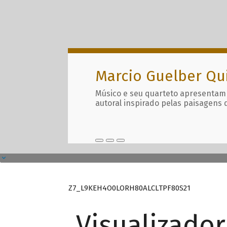
Marcio Guelber Qu
Músico e seu quarteto apresentam
autoral inspirado pelas paisagens 
Z7_L9KEH4O0LORH80ALCLTPF80S21
Visualizado