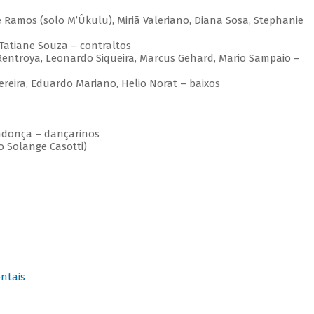
 Ramos (solo M’Ûkulu), Miriã Valeriano, Diana Sosa, Stephanie
, Tatiane Souza – contraltos
Rentroya, Leonardo Siqueira, Marcus Gehard, Mario Sampaio –
ereira, Eduardo Mariano, Helio Norat – baixos
ndonça – dançarinos
o Solange Casotti)
ntais