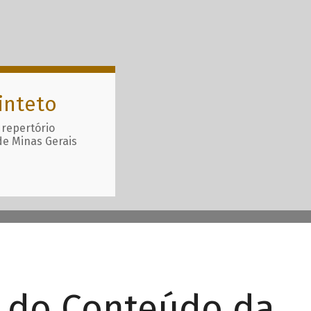
inteto
 repertório
de Minas Gerais
r do Conteúdo da