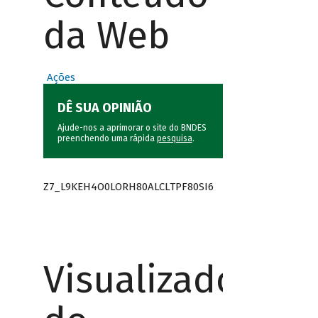
da Web
Ações
DÊ SUA OPINIÃO
Ajude-nos a aprimorar o site do BNDES
preenchendo uma rápida
pesquisa
.
Z7_L9KEH4O0LORH80ALCLTPF80SI6
Visualizador