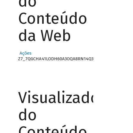
do
Conteúdo
da Web
Ações
Z7_7QGCHA41LODH60A3OQA8RN14Q3
Visualizador
do
Conteúdo