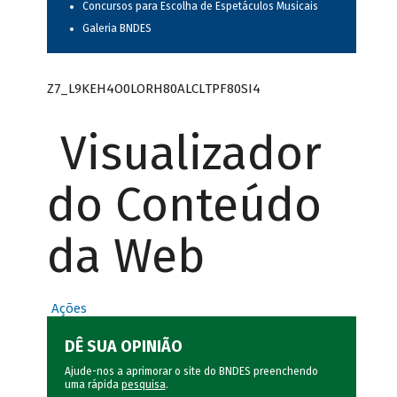
Concursos para Escolha de Espetáculos Musicais
Galeria BNDES
Z7_L9KEH4O0LORH80ALCLTPF80SI4
Visualizador
do Conteúdo
da Web
Ações
DÊ SUA OPINIÃO
Ajude-nos a aprimorar o site do BNDES preenchendo
uma rápida
pesquisa
.