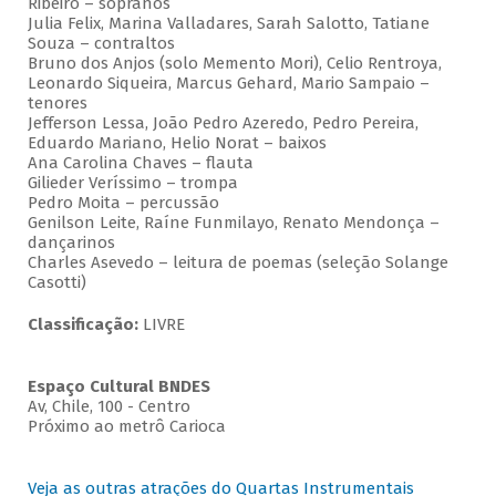
Ribeiro – sopranos
Julia Felix, Marina Valladares, Sarah Salotto, Tatiane
Souza – contraltos
Bruno dos Anjos (solo Memento Mori), Celio Rentroya,
Leonardo Siqueira, Marcus Gehard, Mario Sampaio –
tenores
Jefferson Lessa, João Pedro Azeredo, Pedro Pereira,
Eduardo Mariano, Helio Norat – baixos
Ana Carolina Chaves – flauta
Gilieder Veríssimo – trompa
Pedro Moita – percussão
Genilson Leite, Raíne Funmilayo, Renato Mendonça –
dançarinos
Charles Asevedo – leitura de poemas (seleção Solange
Casotti)
Classificação:
LIVRE
Espaço Cultural BNDES
Av, Chile, 100 - Centro
Próximo ao metrô Carioca
Veja as outras atrações do Quartas Instrumentais