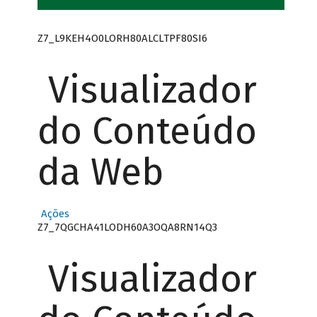
Z7_L9KEH4O0LORH80ALCLTPF80SI6
Visualizador
do Conteúdo
da Web
Ações
Z7_7QGCHA41LODH60A3OQA8RN14Q3
Visualizador