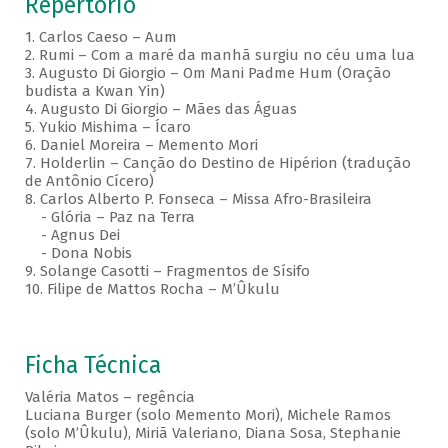
Repertório
1. Carlos Caeso – Aum
2. Rumi – Com a maré da manhã surgiu no céu uma lua
3. Augusto Di Giorgio – Om Mani Padme Hum (Oração
budista a Kwan Yin)
4. Augusto Di Giorgio – Mães das Águas
5. Yukio Mishima – Ícaro
6. Daniel Moreira – Memento Mori
7. Holderlin – Canção do Destino de Hipérion (tradução
de Antônio Cícero)
8. Carlos Alberto P. Fonseca – Missa Afro-Brasileira
- Glória – Paz na Terra
- Agnus Dei
- Dona Nobis
9. Solange Casotti – Fragmentos de Sísifo
10. Filipe de Mattos Rocha – M’Ûkulu
Ficha Técnica
Valéria Matos – regência
Luciana Burger (solo Memento Mori), Michele Ramos
(solo M’Ûkulu), Miriã Valeriano, Diana Sosa, Stephanie