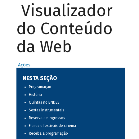
Visualizador
do Conteúdo
da Web
Ações
NESTA SEÇÃO
Programação
História
Quintas no BNDES
Sextas instrumentais
Reserva de ingressos
Filmes e festivais de cinema
Receba a programação