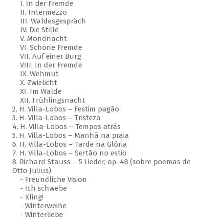
I.
In der Fremde
II.
Intermezzo
III.
Waldesgespräch
IV.
Die Stille
V.
Mondnacht
VI.
Schöne Fremde
VII.
Auf einer Burg
VIII.
In der Fremde
IX.
Wehmut
X.
Zwielicht
XI.
Im Walde
XII.
Frühlingsnacht
2.
H. Villa-Lobos – Festim pagão
3.
H. Villa-Lobos – Tristeza
4.
H. Villa-Lobos – Tempos atrás
5.
H. Villa-Lobos – Manhã na praia
6.
H. Villa-Lobos – Tarde na Glória
7.
H. Villa-Lobos – Sertão no estio
8.
Richard Stauss – 5 Lieder, op. 48 (sobre poemas de
Otto Julius)
- Freundliche Vision
- Ich schwebe
- Kling!
-
Winterweihe
-
Winterliebe