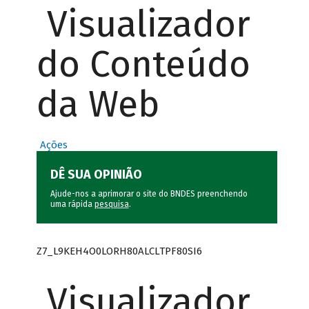
Visualizador
do Conteúdo
da Web
Ações
DÊ SUA OPINIÃO
Ajude-nos a aprimorar o site do BNDES preenchendo
uma rápida
pesquisa
.
Z7_L9KEH4O0LORH80ALCLTPF80SI6
Visualizador