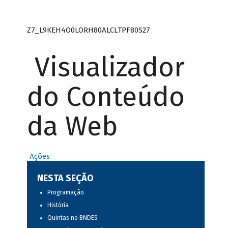
Z7_L9KEH4O0LORH80ALCLTPF80S27
Visualizador
do Conteúdo
da Web
Ações
NESTA SEÇÃO
Programação
História
Quintas no BNDES