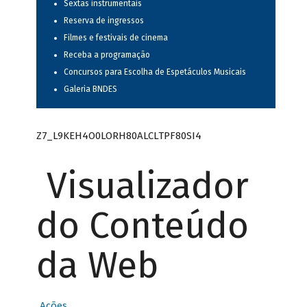
Sextas instrumentais
Reserva de ingressos
Filmes e festivais de cinema
Receba a programação
Concursos para Escolha de Espetáculos Musicais
Galeria BNDES
Z7_L9KEH4O0LORH80ALCLTPF80SI4
Visualizador
do Conteúdo
da Web
Ações