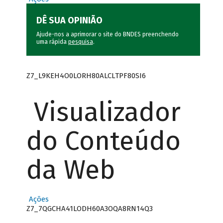
DÊ SUA OPINIÃO
Ajude-nos a aprimorar o site do BNDES preenchendo
uma rápida
pesquisa
.
Z7_L9KEH4O0LORH80ALCLTPF80SI6
Visualizador
do Conteúdo
da Web
Ações
Z7_7QGCHA41LODH60A3OQA8RN14Q3